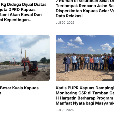
7 Rumah di Kelurahan Selat U
 Kg Diduga Dijual Diatas
Terdampak Rencana Jalan Ba
gota DPRD Kapuas
Disperkimtan Kapuas Gelar Va
Kami Akan Kawal Dan
Data Relokasi
i Kepentingan
Juli 20, 2026
at
Besar Kuala Kapuas
Kadis PUPR Kapuas Damping
h
Monitoring CSR di Tamban Ca
H Hargatin Berharap Program 
Manfaat Nyata bagi Masyarak
Juli 21, 2026