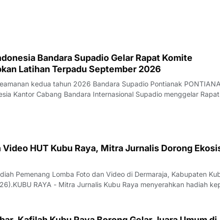
ndonesia Bandara Supadio Gelar Rapat Komite
kan Latihan Terpadu September 2026
 Keamanan kedua tahun 2026 Bandara Supadio Pontianak PONTIANA
sia Kantor Cabang Bandara Internasional Supadio menggelar Rapat
dara atau Airport Security Committee / ASC kedua tahun 2026.
ng di Ruang Rapat Khatulistiwa G
 Video HUT Kubu Raya, Mitra Jurnalis Dorong Ekos
adiah Pemenang Lomba Foto dan Video di Dermaraja, Kabupaten Ku
026).KUBU RAYA - Mitra Jurnalis Kubu Raya menyerahkan hadiah k
a Foto dan Video dalam rangka memperingati Hari Ulang Tahun
a. Penyerahan berlangsung di Dermar
ar, Kafilah Kubu Raya Borong Gelar Juara Umum di