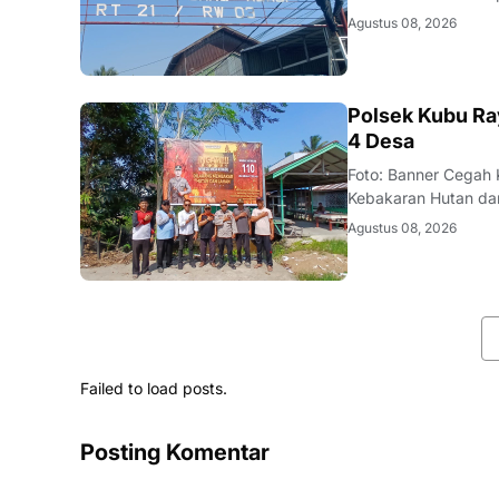
terasa di Kelurahan
Agustus 08, 2026
bergotong royong m
KALBAR
Polsek Kubu Ra
4 Desa
Foto: Banner Cegah
Kebakaran Hutan dan
pemantauan aplikasi 
Agustus 08, 2026
Kecamatan Sungai R
Failed to load posts.
Posting Komentar