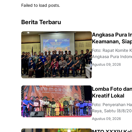
Failed to load posts.
Berita Terbaru
KALBAR
Angkasa Pura I
Keamanan, Siap
Foto: Rapat Komite
Angkasa Pura Indone
Komite Keamanan Ban
Agustus 09, 2026
Pertemuan berlangsu
DAERAH
Lomba Foto dan
Kreatif Lokal
Foto: Penyerahan H
Raya, Sabtu (8/8/2
para pemenang Lomb
Agustus 09, 2026
Kabupaten Kubu Ray
MTQ XXXIV Kalb