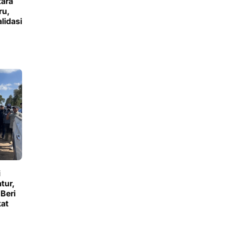
tara
ru,
lidasi
i
tur,
Beri
at