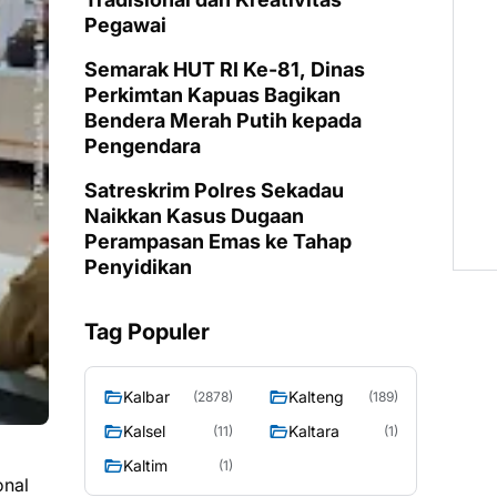
Pegawai
Semarak HUT RI Ke-81, Dinas
Perkimtan Kapuas Bagikan
Bendera Merah Putih kepada
Pengendara
Satreskrim Polres Sekadau
Naikkan Kasus Dugaan
Perampasan Emas ke Tahap
Penyidikan
Tag Populer
Kalbar
Kalteng
(2878)
(189)
Kalsel
Kaltara
(11)
(1)
Kaltim
(1)
onal