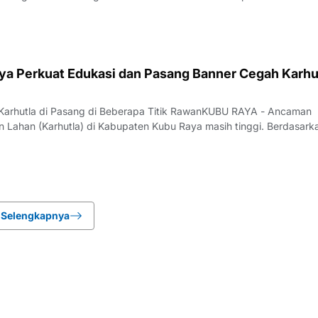
 Selat Tengah, Kecamatan Selat, Kabupaten Kapuas. Warga RT 21/R
empercantik lingkung
ya Perkuat Edukasi dan Pasang Banner Cegah Karhut
 Karhutla di Pasang di Beberapa Titik RawanKUBU RAYA - Ancaman
 Lahan (Karhutla) di Kabupaten Kubu Raya masih tinggi. Berdasark
Lancang Kuning, puluhan titik panas terdeteksi di sejumlah wilayah.
aya tercatat sebagai kawasa
Selengkapnya