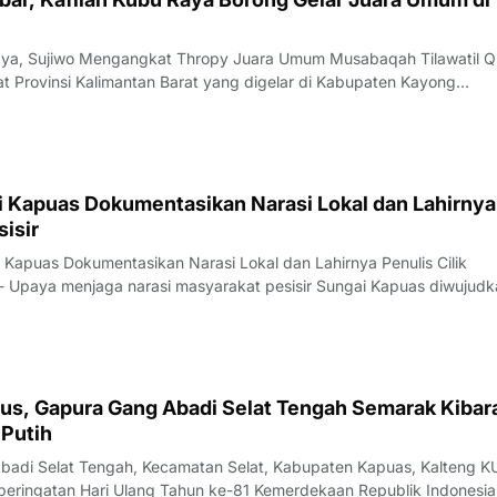
aya, Sujiwo Mengangkat Thropy Juara Umum Musabaqah Tilawatil Q
 Provinsi Kalimantan Barat yang digelar di Kabupaten Kayong
- Kafilah Kabupaten Kubu Raya berhasil meraih predikat Juara U
 Qur’an (MTQ) XXXIV Tingkat Pro
si Kapuas Dokumentasikan Narasi Lokal dan Lahirnya
sisir
asi Kapuas Dokumentasikan Narasi Lokal dan Lahirnya Penulis Cilik
 Upaya menjaga narasi masyarakat pesisir Sungai Kapuas diwujudk
da Kapuas Karya Antologi Pesisir: "Ungkapan Anak-Anak Sungai". P
ngan Festival Litera
tus, Gapura Gang Abadi Selat Tengah Semarak Kibar
Putih
Abadi Selat Tengah, Kecamatan Selat, Kabupaten Kapuas, Kalteng 
ringatan Hari Ulang Tahun ke-81 Kemerdekaan Republik Indonesia