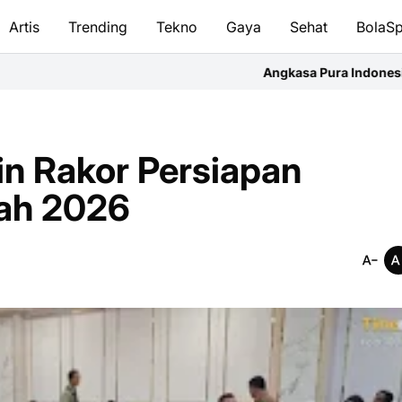
Artis
Trending
Tekno
Gaya
Sehat
BolaSp
Angkasa Pura Indonesia Bandara Supadio G
n Rakor Persiapan
ah 2026