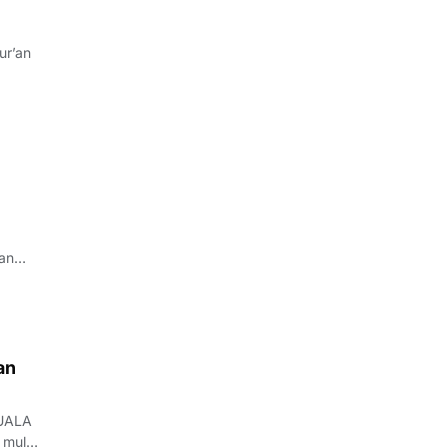
ur’an
mum
an
uncak
an
KUALA
 mulai