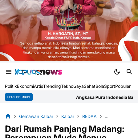
Politik
Ekonomi
Artis
Trending
Tekno
Gaya
Sehat
BolaSport
Populer
Angkasa Pura Indonesia Bandara Supadio Gelar Ra
HEADLINE HARI INI
Gemawan Kalbar
Kalbar
REDAA
Reversing Envir
Dari Rumah Panjang Madang:
Perempuan Muda Menua