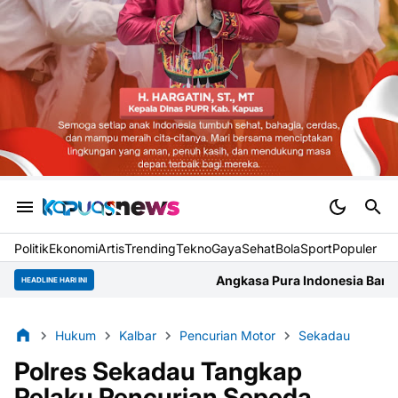
Politik
Ekonomi
Artis
Trending
Tekno
Gaya
Sehat
BolaSport
Populer
Angkasa Pura Indonesia Bandara Supadio Gelar Rapat 
HEADLINE HARI INI
Hukum
Kalbar
Pencurian Motor
Sekadau
Polres Sekadau Tangkap
Pelaku Pencurian Sepeda