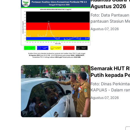
KALBAR
Agustus 2026
Foto: Data Pantauan
pantauan Stasiun Me
Agustus 2026 terpa
Agustus 07, 2026
konsentrasi partikul
DAERAH
Semarak HUT RI
Putih kepada P
Foto: Dinas Perkim
KAPUAS - Dalam ran
Indonesia, Dinas P
Agustus 07, 2026
Kapuas menggelar a