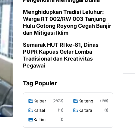
Menghidupkan Tradisi Leluhur:
Warga RT 002/RW 003 Tanjung
Hulu Gotong Royong Cegah Banjir
dan Mitigasi Iklim
Semarak HUT RI ke-81, Dinas
PUPR Kapuas Gelar Lomba
Tradisional dan Kreativitas
Pegawai
Tag Populer
Kalbar
Kalteng
(2873)
(188)
Kalsel
Kaltara
(11)
(1)
Kaltim
(1)