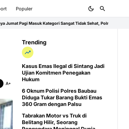
ort
Populer
tegori Sangat Tidak Sehat, Polres Imbau Warga Pakai Masker
Pers
sultasi Publik Standar Pelayanan
Kalteng
Kuala Kapuas
R
Trending
Kasus Emas Ilegal di Sintang Jadi
Ujian Komitmen Penegakan
Hukum
6 Oknum Polisi Polres Baubau
Diduga Tukar Barang Bukti Emas
360 Gram dengan Palsu
Tabrakan Motor vs Truk di
Belitang Hilir, Seorang
Pengendara Meninggal Dunia