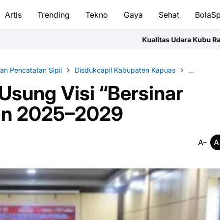
Artis
Trending
Tekno
Gaya
Sehat
BolaSp
Kualitas Udara Kubu Raya Jumat Pagi Masuk Ka
n Pencatatan Sipil
Disdukcapil Kabupaten Kapuas
Forum Kon
Usung Visi “Bersinar
nan 2025–2029