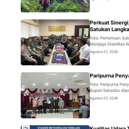
(6/8/2026). Kobaran
KALBAR
Perkuat Sinerg
Satukan Langka
Foto: Pertemuan Su
Menjaga Stabilitas
Kebakaran hutan dan
Agustus 07, 2026
Di tengah musim ke
DAERAH
Paripurna Pen
Foto: Paripurna Pe
Bupati Sekadau dija
DPRD Kabupaten Se
Agustus 07, 2026
Prioritas Plafon A
Kualitas Udara