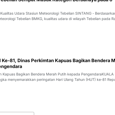
 Kualitas Udara Stasiun Meteorologi Tebelian SINTANG - Berdasarka
teorologi Tebelian BMKG, kualitas udara di wilayah Tebelian pada R
ntau berada pada kategori BAIK hingga BERBAHAYA.Data pantauan
at PM 2.5 periode puku
 Ke-81, Dinas Perkimtan Kapuas Bagikan Bendera 
engendara
tan Kapuas Bagikan Bendera Merah Putih kepada PengendaraKUALA
gka menyemarakkan peringatan Hari Ulang Tahun (HUT) ke-81 Repu
erumahan, Kawasan Permukiman, dan Pertanahan (Disperkimtan) Kab
ksi sosial dengan membagikan