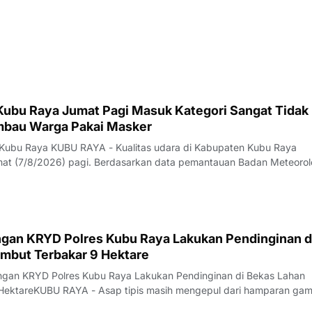
 Kubu Raya Jumat Pagi Masuk Kategori Sangat Tidak
Imbau Warga Pakai Masker
 Kubu Raya KUBU RAYA - Kualitas udara di Kabupaten Kubu Raya
t (7/8/2026) pagi. Berdasarkan data pemantauan Badan Meteorol
fisika (BMKG) yang diakses sekitar pukul 07.00 WIB, konsentrasi
(PM2,5) tercatat mencapai 154,3 m
gan KRYD Polres Kubu Raya Lakukan Pendinginan d
mbut Terbakar 9 Hektare
ungan KRYD Polres Kubu Raya Lakukan Pendinginan di Bekas Lahan
HektareKUBU RAYA - Asap tipis masih mengepul dari hamparan ga
alan Rasau Jaya, Desa Kuala Dua, Kecamatan Sungai Raya, Kamis