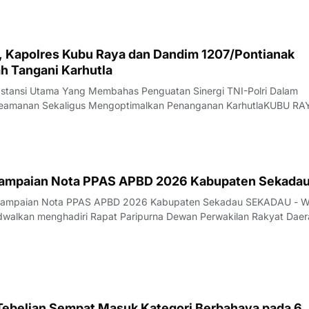
 api yang sebelumnya melahap sekita
i, Kapolres Kubu Raya dan Dandim 1207/Pontianak
h Tangani Karhutla
bstansi Utama Yang Membahas Penguatan Sinergi TNI-Polri Dalam
 Keamanan Sekaligus Mengoptimalkan Penanganan KarhutlaKUBU RA
 lahan (karhutla) masih menjadi pekerjaan besar di Kabupaten Kubu
marau yang belum menunjukka
yampaian Nota PPAS APBD 2026 Kabupaten Sekada
nyampaian Nota PPAS APBD 2026 Kabupaten Sekadau SEKADAU - W
dwalkan menghadiri Rapat Paripurna Dewan Perwakilan Rakyat Daer
kadau dengan agenda penyampaian Nota Kebijakan Umum Anggar
nggaran Sementara (KUA-PPAS) APBD
 Tebelian Sempat Masuk Kategori Berbahaya pada 6