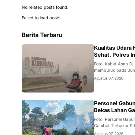
No related posts found.
Failed to load posts.
Berita Terbaru
KALBAR
Kualitas Udara
Sehat, Polres 
Foto: Kabut Asap Di
memburuk pada Juma
Klimatologi, dan Geo
Agustus 07, 2026
Particulate Matter 
KALBAR
Personel Gabun
Bekas Lahan Ga
Foto: Personel Gab
Gambut Terbakar 9 
yang menghitam di J
Agustus 07, 2026