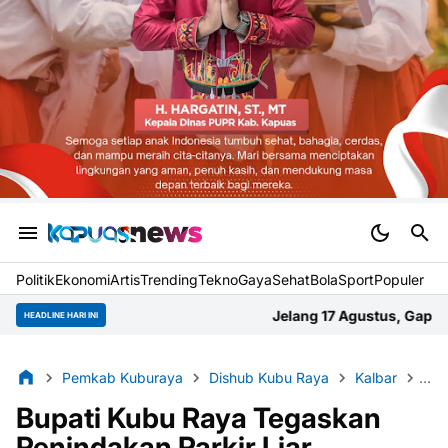
Politik
Ekonomi
Artis
Trending
Tekno
Gaya
Sehat
BolaSport
Populer
Jelang 17 Agustus, Gapura Gang Abadi Selat Ten
HEADLINE HARI INI
Pemkab Kuburaya
Dishub Kubu Raya
Kalbar
Kub
Bupati Kubu Raya Tegaskan
Penindakan Parkir Liar,