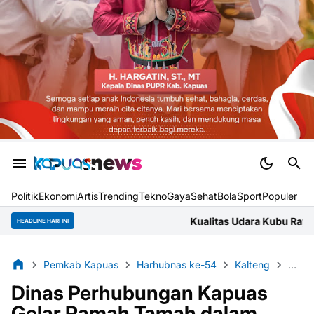
Politik
Ekonomi
Artis
Trending
Tekno
Gaya
Sehat
BolaSport
Populer
Kualitas Udara Kubu Raya Jumat Pagi Masuk Kat
HEADLINE HARI INI
Pemkab Kapuas
Harhubnas ke-54
Kalteng
Kual
Dinas Perhubungan Kapuas
Gelar Ramah Tamah dalam