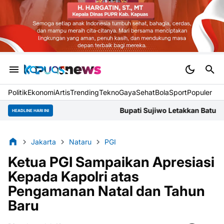
Politik
Ekonomi
Artis
Trending
Tekno
Gaya
Sehat
BolaSport
Populer
Bupati Sujiwo Letakkan Batu Pertama Gere
HEADLINE HARI INI
Jakarta
Nataru
PGI
Ketua PGI Sampaikan Apresiasi
Kepada Kapolri atas
Pengamanan Natal dan Tahun
Baru