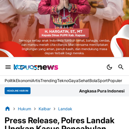
Politik
Ekonomi
Artis
Trending
Tekno
Gaya
Sehat
BolaSport
Populer
Angkasa Pura Indonesia Bandara Supadio Gelar
HEADLINE HARI INI
Hukum
Kalbar
Landak
Press Release, Polres Landak
Ungkap Kasus Pencabulan