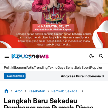
Politik
Ekonomi
Artis
Trending
Tekno
Gaya
Sehat
BolaSport
Populer
Angkasa Pura Indonesia Bandara Supadio Gelar Rap
HEADLINE HARI INI
Aron
Kesehatan
Pemkab Sekadau
Rumdis
Se
Langkah Baru Sekadau
Pembangunan Rumah Dinas