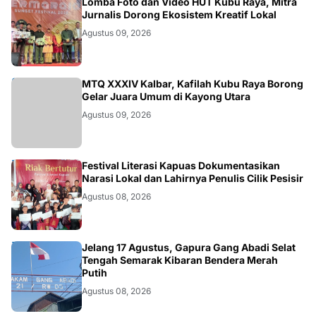
DAERAH
Lomba Foto dan Video HUT Kubu Raya, Mitra
Jurnalis Dorong Ekosistem Kreatif Lokal
Agustus 09, 2026
KALBAR
MTQ XXXIV Kalbar, Kafilah Kubu Raya Borong
Gelar Juara Umum di Kayong Utara
Agustus 09, 2026
DAERAH
Festival Literasi Kapuas Dokumentasikan
Narasi Lokal dan Lahirnya Penulis Cilik Pesisir
Agustus 08, 2026
DAERAH
Jelang 17 Agustus, Gapura Gang Abadi Selat
Tengah Semarak Kibaran Bendera Merah
Putih
Agustus 08, 2026