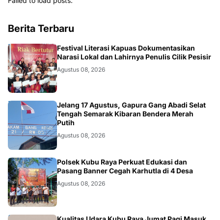
Failed to load posts.
Berita Terbaru
DAERAH
Festival Literasi Kapuas Dokumentasikan
Narasi Lokal dan Lahirnya Penulis Cilik Pesisir
Agustus 08, 2026
DAERAH
Jelang 17 Agustus, Gapura Gang Abadi Selat
Tengah Semarak Kibaran Bendera Merah
Putih
Agustus 08, 2026
KALBAR
Polsek Kubu Raya Perkuat Edukasi dan
Pasang Banner Cegah Karhutla di 4 Desa
Agustus 08, 2026
Kualitas Udara Kubu Raya Jumat Pagi Masuk