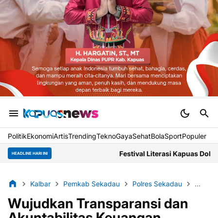
Politik
Ekonomi
Artis
Trending
Tekno
Gaya
Sehat
BolaSport
Populer
Festival Literasi Kapuas Dokumentasikan Narasi Lokal
HEADLINE HARI INI
Kalbar
Pemkab Sekadau
Polres Sekadau
Saber 
Wujudkan Transparansi dan
Akuntabilitas Keuangan