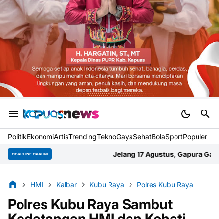
Politik
Ekonomi
Artis
Trending
Tekno
Gaya
Sehat
BolaSport
Populer
Jelang 17 Agustus, Gapura Gang Abadi Selat Tengah 
HEADLINE HARI INI
HMI
Kalbar
Kubu Raya
Polres Kubu Raya
Polres Kubu Raya Sambut
Kedatangan HMI dan Kohati