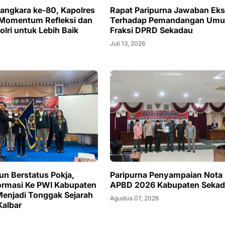
ngkara ke-80, Kapolres
Rapat Paripurna Jawaban Eks
 Momentum Refleksi dan
Terhadap Pemandangan Um
olri untuk Lebih Baik
Fraksi DPRD Sekadau
Juli 13, 2026
n Berstatus Pokja,
Paripurna Penyampaian Nota
ormasi Ke PWI Kabupaten
APBD 2026 Kabupaten Seka
enjadi Tonggak Sejarah
Agustus 07, 2026
Kalbar