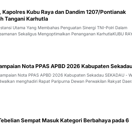
i, Kapolres Kubu Raya dan Dandim 1207/Pontianak
h Tangani Karhutla
bstansi Utama Yang Membahas Penguatan Sinergi TNI-Polri Dalam
 Keamanan Sekaligus Mengoptimalkan Penanganan KarhutlaKUBU RA
 lahan (karhutla) masih menjadi pekerjaan besar di Kabupaten Kubu
marau yang belum menunjukka
yampaian Nota PPAS APBD 2026 Kabupaten Sekada
nyampaian Nota PPAS APBD 2026 Kabupaten Sekadau SEKADAU - W
dwalkan menghadiri Rapat Paripurna Dewan Perwakilan Rakyat Daer
kadau dengan agenda penyampaian Nota Kebijakan Umum Anggar
nggaran Sementara (KUA-PPAS) APBD
 Tebelian Sempat Masuk Kategori Berbahaya pada 6