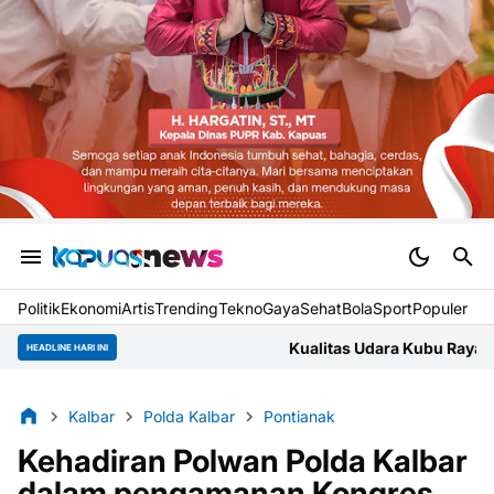
Politik
Ekonomi
Artis
Trending
Tekno
Gaya
Sehat
BolaSport
Populer
Kualitas Udara Kubu Raya Jumat Pagi Masuk Kateg
HEADLINE HARI INI
Kalbar
Polda Kalbar
Pontianak
Kehadiran Polwan Polda Kalbar
dalam pengamanan Kongres