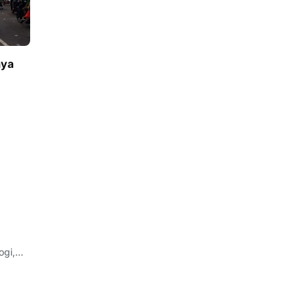
aya
ogi,