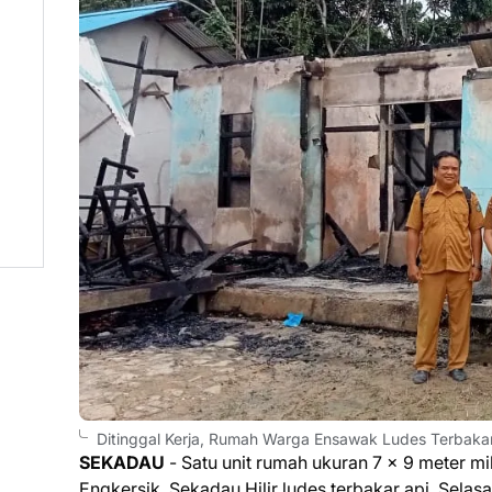
Ditinggal Kerja, Rumah Warga Ensawak Ludes Terbakar
SEKADAU
- Satu unit rumah ukuran 7 x 9 meter m
Engkersik, Sekadau Hilir ludes terbakar api, Selasa