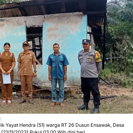
.
ilik Yayat Hendra (51) warga RT 26 Dusun Ensawak, Desa
 (21/11/2023) Pukul 03.00 Wib dini hari.