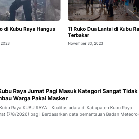
o di Kubu Raya Hangus
11 Ruko Dua Lantai di Kubu R
Terbakar
 2023
November 30, 2023
 Kubu Raya Jumat Pagi Masuk Kategori Sangat Tidak
Imbau Warga Pakai Masker
 Kubu Raya KUBU RAYA - Kualitas udara di Kabupaten Kubu Raya
t (7/8/2026) pagi. Berdasarkan data pemantauan Badan Meteorol
fisika (BMKG) yang diakses sekitar pukul 07.00 WIB, konsentrasi
(PM2,5) tercatat mencapai 154,3 m