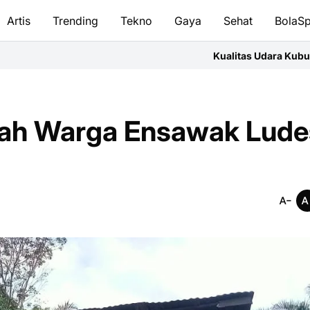
Artis
Trending
Tekno
Gaya
Sehat
BolaSp
Kualitas Udara Kubu Raya Jumat Pagi Masu
umah Warga Ensawak Lude