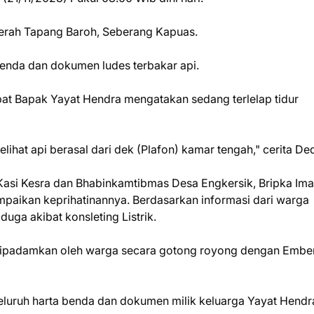
daerah Tapang Baroh, Seberang Kapuas.
 benda dan dokumen ludes terbakar api.
pat Bapak Yayat Hendra mengatakan sedang terlelap tidur
ihat api berasal dari dek (Plafon) kamar tengah," cerita Ded
Kasi Kesra dan Bhabinkamtibmas Desa Engkersik, Bripka Im
ampaikan keprihatinannya. Berdasarkan informasi dari warga
duga akibat konsleting Listrik.
pi dipadamkan oleh warga secara gotong royong dengan Ember
luruh harta benda dan dokumen milik keluarga Yayat Hendr