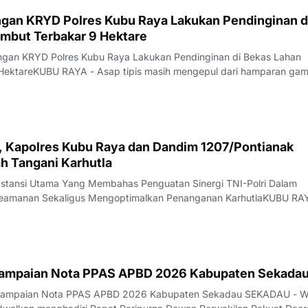
gan KRYD Polres Kubu Raya Lakukan Pendinginan d
mbut Terbakar 9 Hektare
ungan KRYD Polres Kubu Raya Lakukan Pendinginan di Bekas Lahan
HektareKUBU RAYA - Asap tipis masih mengepul dari hamparan ga
alan Rasau Jaya, Desa Kuala Dua, Kecamatan Sungai Raya, Kamis
 api yang sebelumnya melahap sekita
i, Kapolres Kubu Raya dan Dandim 1207/Pontianak
h Tangani Karhutla
bstansi Utama Yang Membahas Penguatan Sinergi TNI-Polri Dalam
 Keamanan Sekaligus Mengoptimalkan Penanganan KarhutlaKUBU RA
 lahan (karhutla) masih menjadi pekerjaan besar di Kabupaten Kubu
marau yang belum menunjukka
yampaian Nota PPAS APBD 2026 Kabupaten Sekada
nyampaian Nota PPAS APBD 2026 Kabupaten Sekadau SEKADAU - W