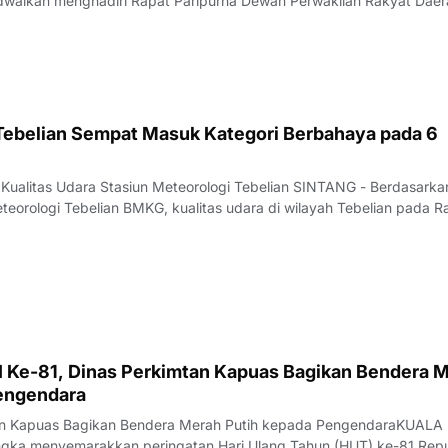
dwalkan menghadiri Rapat Paripurna Dewan Perwakilan Rakyat Daer
kadau dengan agenda penyampaian Nota Kebijakan Umum Anggar
nggaran Sementara (KUA-PPAS) APBD
 Tebelian Sempat Masuk Kategori Berbahaya pada 6
 Kualitas Udara Stasiun Meteorologi Tebelian SINTANG - Berdasarka
teorologi Tebelian BMKG, kualitas udara di wilayah Tebelian pada R
ntau berada pada kategori BAIK hingga BERBAHAYA.Data pantauan
at PM 2.5 periode puku
 Ke-81, Dinas Perkimtan Kapuas Bagikan Bendera 
engendara
tan Kapuas Bagikan Bendera Merah Putih kepada PengendaraKUALA
gka menyemarakkan peringatan Hari Ulang Tahun (HUT) ke-81 Repu