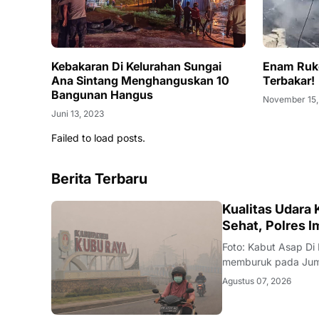
Kebakaran Di Kelurahan Sungai
Enam Ruk
Ana Sintang Menghanguskan 10
Terbakar!
Bangunan Hangus
November 15,
Juni 13, 2023
Failed to load posts.
Berita Terbaru
KALBAR
Kualitas Udara
Sehat, Polres 
Foto: Kabut Asap Di
memburuk pada Juma
Klimatologi, dan Geo
Agustus 07, 2026
Particulate Matter 