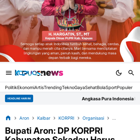
Politik
Ekonomi
Artis
Trending
Tekno
Gaya
Sehat
BolaSport
Populer
Angkasa Pura Indonesia Bandara Supadio Gelar R
HEADLINE HARI INI
Aron
Kalbar
KORPRI
Organisasi
Pemkab Sek
Bupati Aron: DP KORPRI
Kabupaten Sekadau Harus