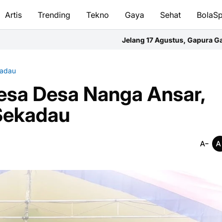
Artis
Trending
Tekno
Gaya
Sehat
BolaSp
Jelang 17 Agustus, Gapura Gang Abadi Selat Tengah S
adau
esa Desa Nanga Ansar,
 Sekadau