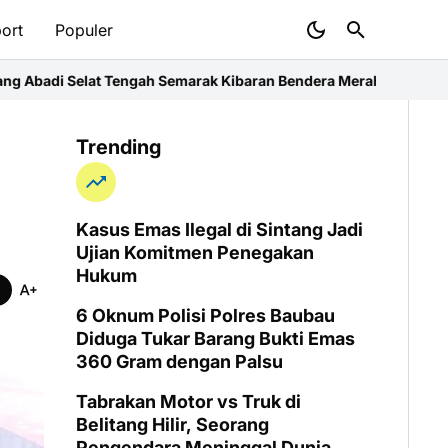
ort
Populer
emarak Kibaran Bendera Merah Putih
Polsek Kubu Raya Perkuat Edu
Trending
Kasus Emas Ilegal di Sintang Jadi
Ujian Komitmen Penegakan
Hukum
6 Oknum Polisi Polres Baubau
Diduga Tukar Barang Bukti Emas
360 Gram dengan Palsu
Tabrakan Motor vs Truk di
Belitang Hilir, Seorang
Pengendara Meninggal Dunia