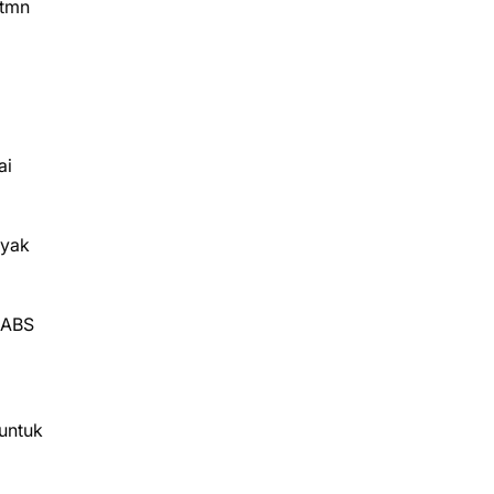
itmn
ai
ayak
BABS
untuk