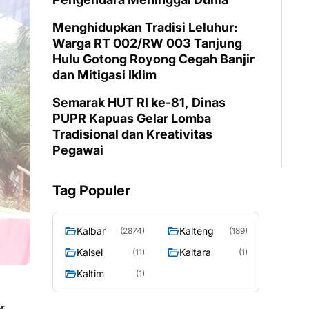
Menghidupkan Tradisi Leluhur:
Warga RT 002/RW 003 Tanjung
Hulu Gotong Royong Cegah Banjir
dan Mitigasi Iklim
Semarak HUT RI ke-81, Dinas
PUPR Kapuas Gelar Lomba
Tradisional dan Kreativitas
Pegawai
Tag Populer
Kalbar
Kalteng
(2874)
(189)
Kalsel
Kaltara
(11)
(1)
Kaltim
(1)
r