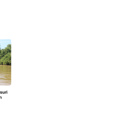
suri
n