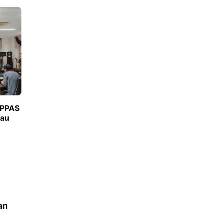
 PPAS
dau
an