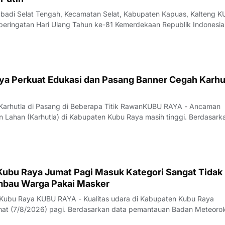
Abadi Selat Tengah, Kecamatan Selat, Kabupaten Kapuas, Kalteng 
ringatan Hari Ulang Tahun ke-81 Kemerdekaan Republik Indonesia
 Selat Tengah, Kecamatan Selat, Kabupaten Kapuas. Warga RT 21/R
empercantik lingkung
ya Perkuat Edukasi dan Pasang Banner Cegah Karhut
 Karhutla di Pasang di Beberapa Titik RawanKUBU RAYA - Ancaman
 Lahan (Karhutla) di Kabupaten Kubu Raya masih tinggi. Berdasark
Lancang Kuning, puluhan titik panas terdeteksi di sejumlah wilayah.
aya tercatat sebagai kawasa
 Kubu Raya Jumat Pagi Masuk Kategori Sangat Tidak
Imbau Warga Pakai Masker
 Kubu Raya KUBU RAYA - Kualitas udara di Kabupaten Kubu Raya
t (7/8/2026) pagi. Berdasarkan data pemantauan Badan Meteorol
fisika (BMKG) yang diakses sekitar pukul 07.00 WIB, konsentrasi