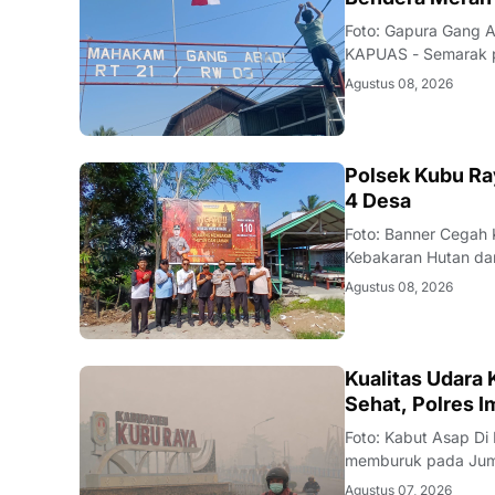
Foto: Gapura Gang 
KAPUAS - Semarak pe
terasa di Kelurahan
Agustus 08, 2026
bergotong royong m
KALBAR
Polsek Kubu Ra
4 Desa
Foto: Banner Cegah
Kebakaran Hutan dan
pemantauan aplikasi 
Agustus 08, 2026
Kecamatan Sungai R
KALBAR
Kualitas Udara
Sehat, Polres 
Foto: Kabut Asap Di
memburuk pada Juma
Klimatologi, dan Geo
Agustus 07, 2026