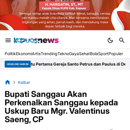
Politik
Ekonomi
Artis
Trending
Tekno
Gaya
Sehat
BolaSport
Populer
tama Gereja Santo Petrus dan Paulus di Desa Kapur
Kasus Emas Il
HEADLINE HARI INI
Kalbar
Bupati Sanggau Akan
Perkenalkan Sanggau kepada
Uskup Baru Mgr. Valentinus
Saeng, CP