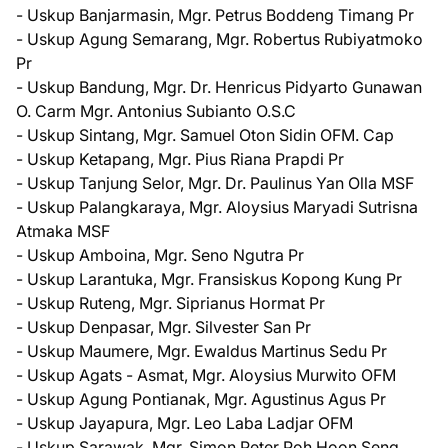
- Uskup Banjarmasin, Mgr. Petrus Boddeng Timang Pr
- Uskup Agung Semarang, Mgr. Robertus Rubiyatmoko
Pr
- Uskup Bandung, Mgr. Dr. Henricus Pidyarto Gunawan
O. Carm Mgr. Antonius Subianto O.S.C
- Uskup Sintang, Mgr. Samuel Oton Sidin OFM. Cap
- Uskup Ketapang, Mgr. Pius Riana Prapdi Pr
- Uskup Tanjung Selor, Mgr. Dr. Paulinus Yan Olla MSF
- Uskup Palangkaraya, Mgr. Aloysius Maryadi Sutrisna
Atmaka MSF
- Uskup Amboina, Mgr. Seno Ngutra Pr
- Uskup Larantuka, Mgr. Fransiskus Kopong Kung Pr
- Uskup Ruteng, Mgr. Siprianus Hormat Pr
- Uskup Denpasar, Mgr. Silvester San Pr
- Uskup Maumere, Mgr. Ewaldus Martinus Sedu Pr
- Uskup Agats - Asmat, Mgr. Aloysius Murwito OFM
- Uskup Agung Pontianak, Mgr. Agustinus Agus Pr
- Uskup Jayapura, Mgr. Leo Laba Ladjar OFM
- Uskup Sarawak, Mgr. Simon Peter Poh Hoon Seng