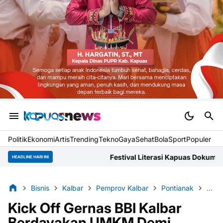
Politik
Ekonomi
Artis
Trending
Tekno
Gaya
Sehat
BolaSport
Populer
Festival Literasi Kapuas Dokumentasikan Narasi Lokal dan L
HEADLINE HARI INI
Bisnis
Kalbar
Pemprov Kalbar
Pontianak
Regi
Kick Off Gernas BBI Kalbar
Berdayakan UMKM Demi