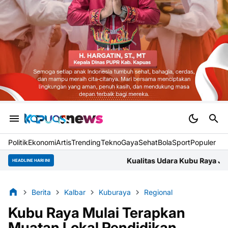
Politik
Ekonomi
Artis
Trending
Tekno
Gaya
Sehat
BolaSport
Populer
Kualitas Udara Kubu Raya Jumat Pagi Masuk Kategori 
HEADLINE HARI INI
Berita
Kalbar
Kuburaya
Regional
Kubu Raya Mulai Terapkan
Muatan Lokal Pendidikan