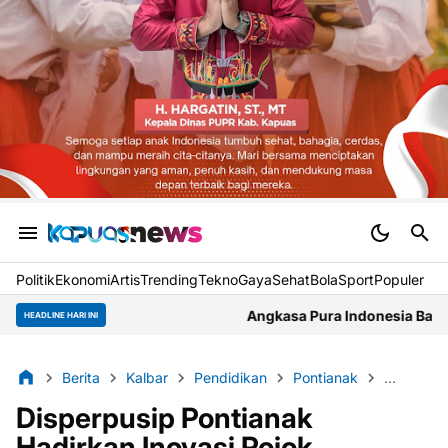
Politik
Ekonomi
Artis
Trending
Tekno
Gaya
Sehat
BolaSport
Populer
Angkasa Pura Indonesia Bandara Supadio Gelar Rap
HEADLINE HARI INI
Berita
Kalbar
Pendidikan
Pontianak
Regional
Disperpusip Pontianak
Hadirkan Inovasi Pojok