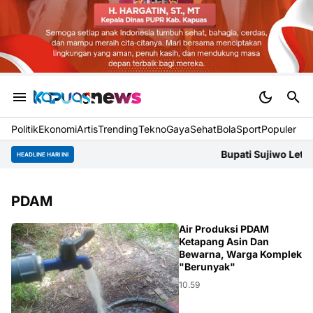
Politik
Ekonomi
Artis
Trending
Tekno
Gaya
Sehat
BolaSport
Populer
Bupati Sujiwo Letakkan Bat
HEADLINE HARI INI
PDAM
KALBAR
Air Produksi PDAM
Ketapang Asin Dan
Bewarna, Warga Komplek
"Berunyak"
10.59