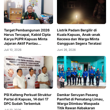
Target Pembangunan 2026
Listrik Padam Bergilir di
Harus Tercapai, Kabid Cipta
Kuala Kapuas, Anak-anak
Karya PUPR Kapuas Minta
Kecewa dan Warga Minta
Jajaran Aktif Pantau
Gangguan Segera Teratasi
Lapangan
Juli 10, 2026
Juni 26, 2026
PSI Kalteng Perkuat Struktur
Damkar Seruyan Pasang
Partai di Kapuas, 14 dari 17
Pamflet di Pematang Limau,
DPC Sudah Terbentuk
Warga Diimbau Waspada
Titik Rawan Kebakaran
Juli 13, 2026