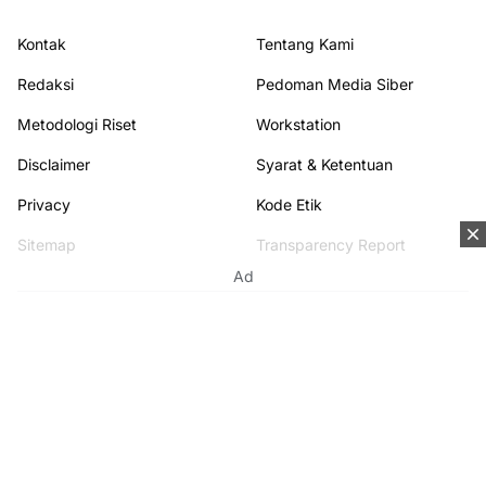
Kontak
Tentang Kami
Redaksi
Pedoman Media Siber
Metodologi Riset
Workstation
Disclaimer
Syarat & Ketentuan
Privacy
Kode Etik
Sitemap
Transparency Report
Ad
Terhubung dengan kami
© 2026
KAPUASNEWS.ID
from
Kapuasnews
. All rights reserved.