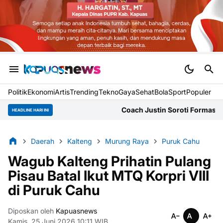
Politik
Ekonomi
Artis
Trending
Tekno
Gaya
Sehat
BolaSport
Populer
Coach Justin Soroti Formasi 3 Bek Herdman 
HEADLINE HARI INI
Daerah
Kalteng
Murung Raya
Puruk Cahu
Wagub Kalteng Prihatin Pulang
Pisau Batal Ikut MTQ Korpri VIII
di Puruk Cahu
Diposkan oleh
Kapuasnews
Kamis, 25 Juni 2026 10:11 WIB