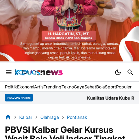
Politik
Ekonomi
Artis
Trending
Tekno
Gaya
Sehat
BolaSport
Populer
Kualitas Udara Kubu Raya Jumat Pagi Masuk Ka
HEADLINE HARI INI
Kalbar
Olahraga
Pontianak
PBVSI Kalbar Gelar Kursus
Wasit Bola Voli Indoor Tingkat