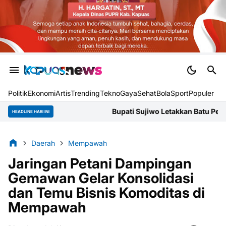
Politik
Ekonomi
Artis
Trending
Tekno
Gaya
Sehat
BolaSport
Populer
Bupati Sujiwo Letakkan Batu Pertama Gereja Sa
HEADLINE HARI INI
Daerah
Mempawah
Jaringan Petani Dampingan
Gemawan Gelar Konsolidasi
dan Temu Bisnis Komoditas di
Mempawah