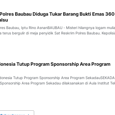
 Polres Baubau Diduga Tukar Barang Bukti Emas 360
alsu
lres Baubau, Iptu Rino AsnanBAUBAU - Misteri hilangnya logam mulia
terus bergulir di meja penyidik Sat Reskrim Polres Baubau. Kepolisia
tik terang pelaku.Sebanyak enam oknum polisi Satuan Reserse Krimin
Bauba
donesia Tutup Program Sponsorship Area Program
Indonesia Tutup Program Sponsorship Area Program SekadauSEKADA
ponsorship Area Program Sekadau dilaksanakan di Aula Institut Te
Rabu, 5 Agustus 2026.Acara dihadiri oleh Pemerintah Daerah, toko
rja, gereja, sekolah