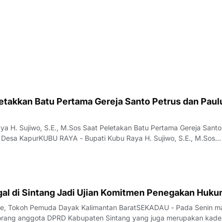
etakkan Batu Pertama Gereja Santo Petrus dan Paul
ya H. Sujiwo, S.E., M.Sos Saat Peletakan Batu Pertama Gereja Santo
i Desa KapurKUBU RAYA - Bupati Kubu Raya H. Sujiwo, S.E., M.Sos
 batu pertama pembangunan Gereja Katolik Santo Petrus dan Paulu
tan Sungai Raya, Kabupate
gal di Sintang Jadi Ujian Komitmen Penegakan Huk
pe, Tokoh Pemuda Dayak Kalimantan BaratSEKADAU - Pada Senin m
orang anggota DPRD Kabupaten Sintang yang juga merupakan kade