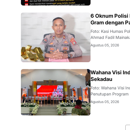
BAUBAU
6 Oknum Polisi
Gram dengan P
Foto: Kasi Humas Po
Ahmad Fadil Mainaka 
intensif memburu ti
Agustus 05, 2026
(Satreskrim) Polres 
KALBAR
Wahana Visi In
Sekadau
Foto: Wahana Visi 
Penutupan Program S
Keling Kumang pada 
Agustus 05, 2026
masyarakat, mitra ke