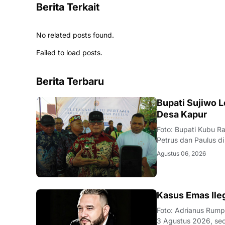
Berita Terkait
No related posts found.
Failed to load posts.
Berita Terbaru
DAERAH
Bupati Sujiwo L
Desa Kapur
Foto: Bupati Kubu Ra
Petrus dan Paulus d
melakukan peletakan
Agustus 06, 2026
Desa Kapur, Kecama
KALBAR
Kasus Emas Ile
Foto: Adrianus Rum
3 Agustus 2026, se