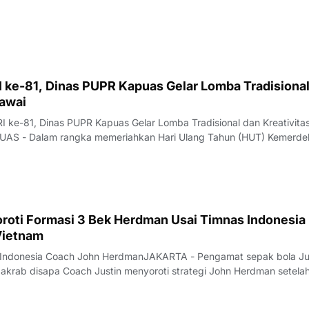
sial AI diamankan tim gabungan Polda Kalimantan Barat dalam operasi
 Sekadau–Sintang, Desa Mu
 ke-81, Dinas PUPR Kapuas Gelar Lomba Tradisional
gawai
I ke-81, Dinas PUPR Kapuas Gelar Lomba Tradisional dan Kreativita
AS - Dalam rangka memeriahkan Hari Ulang Tahun (HUT) Kemerde
 ke-81, Dinas Pekerjaan Umum dan Penataan Ruang (PUPR) Kabupat
lar berbagai perlombaan yang be
oroti Formasi 3 Bek Herdman Usai Timnas Indonesia
Vietnam
as Indonesia Coach John HerdmanJAKARTA - Pengamat sepak bola Ju
akrab disapa Coach Justin menyoroti strategi John Herdman setela
ngalami kekalahan telak 0-3 dari Vietnam pada lanjutan Grup A Pia
diri, pada Senin