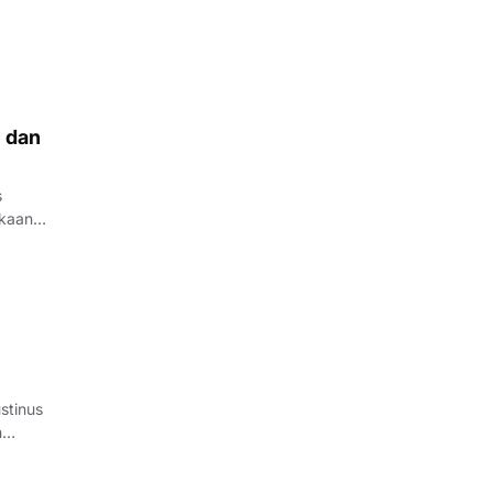
 di
 dan
s
kaan
en
stinus
h
la AFF