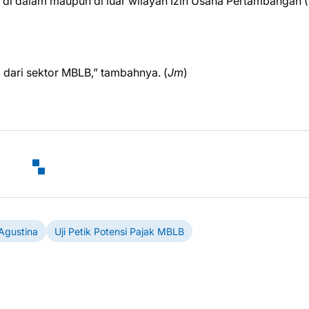
da di dalam maupun di luar wilayah Izin Usaha Pertambangan 
AD dari sektor MBLB,” tambahnya. (
Jm
)
Agustina
Uji Petik Potensi Pajak MBLB