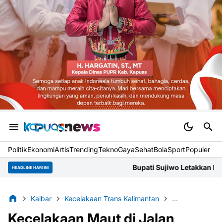
Politik
Ekonomi
Artis
Trending
Tekno
Gaya
Sehat
BolaSport
Populer
Bupati Sujiwo Letakkan Batu Pertama G
HEADLINE HARI INI
Kalbar
Kecelakaan Trans Kalimantan
Kubu Raya
Kecelakaan Maut di Jalan