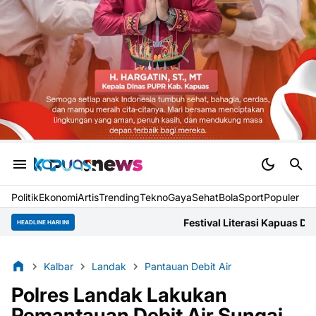
Politik
Ekonomi
Artis
Trending
Tekno
Gaya
Sehat
BolaSport
Populer
Festival Literasi Kapuas Dokumentasikan Narasi Lok
HEADLINE HARI INI
Kalbar
Landak
Pantauan Debit Air
Polres Landak Lakukan
Pemantauan Debit Air Sungai