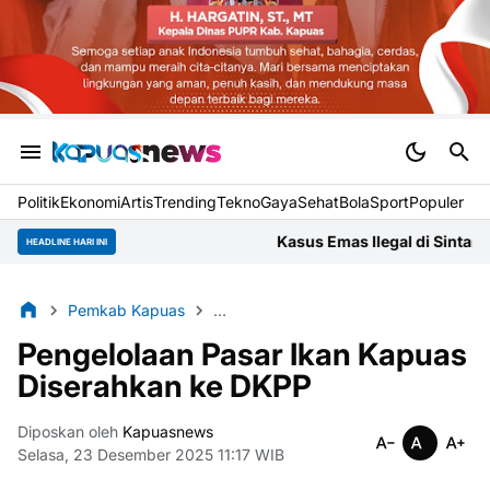
Politik
Ekonomi
Artis
Trending
Tekno
Gaya
Sehat
BolaSport
Populer
Kasus Emas Ilegal di Sintang Jadi Ujian
HEADLINE HARI INI
Pemkab Kapuas
Dinas Ketahanan Pangan dan Perikan
Pengelolaan Pasar Ikan Kapuas
Diserahkan ke DKPP
Diposkan oleh
Kapuasnews
Selasa, 23 Desember 2025 11:17 WIB