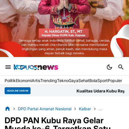
Politik
Ekonomi
Artis
Trending
Tekno
Gaya
Sehat
BolaSport
Populer
Kualitas Udara Kubu Raya Jumat Pagi Masuk Kateg
HEADLINE HARI INI
DPD Partai Amanat Nasional
Kalbar
Kuburaya
Mu
DPD PAN Kubu Raya Gelar
Musda ke-6, Targetkan Satu