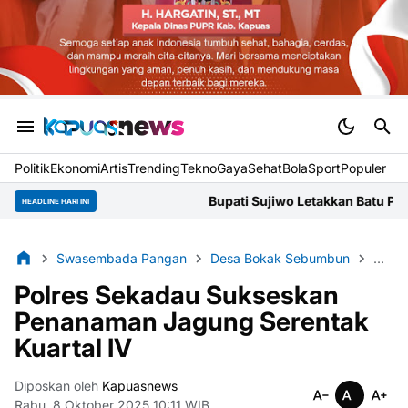
Politik
Ekonomi
Artis
Trending
Tekno
Gaya
Sehat
BolaSport
Populer
Bupati Sujiwo Letakkan Batu Pertama Gereja S
HEADLINE HARI INI
Swasembada Pangan
Desa Bokak Sebumbun
Dusu
Polres Sekadau Sukseskan
Penanaman Jagung Serentak
Kuartal IV
Diposkan oleh
Kapuasnews
Rabu, 8 Oktober 2025 10:11 WIB