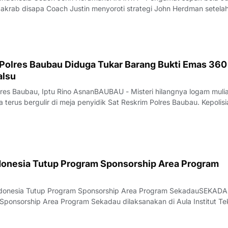
akrab disapa Coach Justin menyoroti strategi John Herdman setela
ngalami kekalahan telak 0-3 dari Vietnam pada lanjutan Grup A Pia
diri, pada Senin
 Polres Baubau Diduga Tukar Barang Bukti Emas 360
alsu
lres Baubau, Iptu Rino AsnanBAUBAU - Misteri hilangnya logam mulia
terus bergulir di meja penyidik Sat Reskrim Polres Baubau. Kepolisia
tik terang pelaku.Sebanyak enam oknum polisi Satuan Reserse Krimin
Bauba
donesia Tutup Program Sponsorship Area Program
Indonesia Tutup Program Sponsorship Area Program SekadauSEKADA
ponsorship Area Program Sekadau dilaksanakan di Aula Institut Te
Rabu, 5 Agustus 2026.Acara dihadiri oleh Pemerintah Daerah, toko
rja, gereja, sekolah