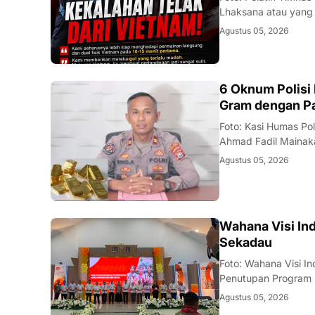
Lhaksana atau yang 
Timnas Indonesia me
Agustus 05, 2026
2026 di kandang sen
BAUBAU
6 Oknum Polisi
Gram dengan P
Foto: Kasi Humas Po
Ahmad Fadil Mainaka 
intensif memburu ti
Agustus 05, 2026
(Satreskrim) Polres 
KALBAR
Wahana Visi In
Sekadau
Foto: Wahana Visi 
Penutupan Program S
Keling Kumang pada 
Agustus 05, 2026
masyarakat, mitra ke