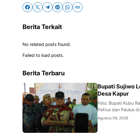
Berita Terkait
No related posts found.
Failed to load posts.
Berita Terbaru
DAERAH
Bupati Sujiwo L
Desa Kapur
Foto: Bupati Kubu Ra
Petrus dan Paulus d
melakukan peletakan
Agustus 06, 2026
Desa Kapur, Kecama