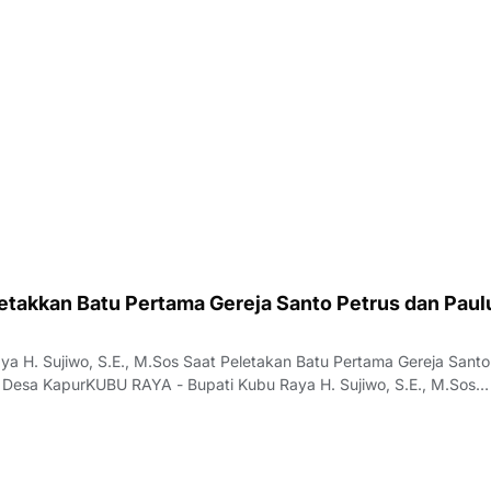
etakkan Batu Pertama Gereja Santo Petrus dan Paul
ya H. Sujiwo, S.E., M.Sos Saat Peletakan Batu Pertama Gereja Santo
i Desa KapurKUBU RAYA - Bupati Kubu Raya H. Sujiwo, S.E., M.Sos
 batu pertama pembangunan Gereja Katolik Santo Petrus dan Paulu
tan Sungai Raya, Kabupate