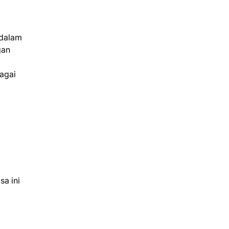
 dalam
gan
agai
a ini