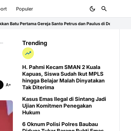
ort
Populer
ereja Santo Petrus dan Paulus di Desa Kapur
Kasus Emas Ilegal di
Martinus Sudarno
Pontianak
Trending
H. Pahmi Kecam SMAN 2 Kuala
Kapuas, Siswa Sudah Ikut MPLS
hingga Belajar Malah Dinyatakan
Tak Diterima
Kasus Emas Ilegal di Sintang Jadi
Ujian Komitmen Penegakan
Hukum
6 Oknum Polisi Polres Baubau
Diduga Tukar Barang Bukti Emas