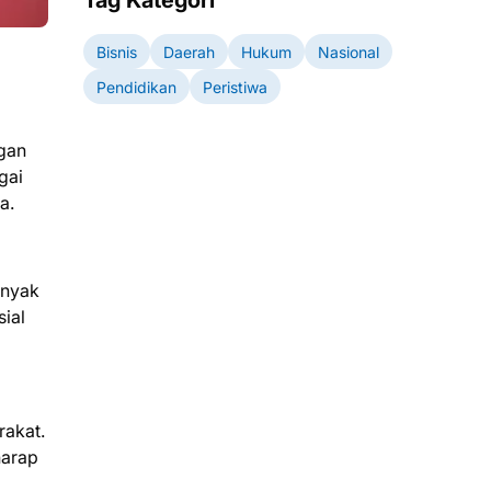
Tag Kategori
Bisnis
Daerah
Hukum
Nasional
Pendidikan
Peristiwa
gan
gai
a.
anyak
ial
rakat.
harap