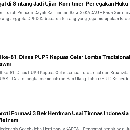
gal di Sintang Jadi Ujian Komitmen Penegakan Huk
pe, Tokoh Pemuda Dayak Kalimantan BaratSEKADAU - Pada Senin m
orang anggota DPRD Kabupaten Sintang yang juga merupakan kade
sial AI diamankan tim gabungan Polda Kalimantan Barat dalam operasi
 Sekadau–Sintang, Desa Mu
 ke-81, Dinas PUPR Kapuas Gelar Lomba Tradisional
gawai
I ke-81, Dinas PUPR Kapuas Gelar Lomba Tradisional dan Kreativita
AS - Dalam rangka memeriahkan Hari Ulang Tahun (HUT) Kemerde
 ke-81, Dinas Pekerjaan Umum dan Penataan Ruang (PUPR) Kabupat
lar berbagai perlombaan yang be
oroti Formasi 3 Bek Herdman Usai Timnas Indonesia
Vietnam
as Indonesia Coach John HerdmanJAKARTA - Pengamat sepak bola Ju