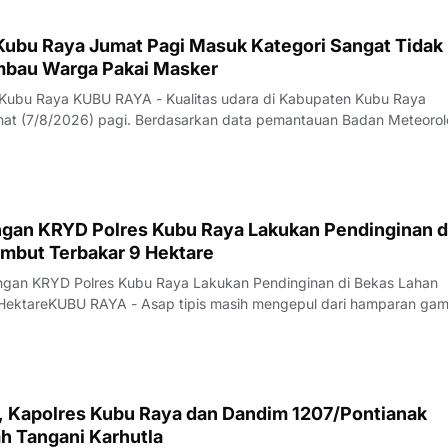
 Kubu Raya Jumat Pagi Masuk Kategori Sangat Tidak
Imbau Warga Pakai Masker
 Kubu Raya KUBU RAYA - Kualitas udara di Kabupaten Kubu Raya
t (7/8/2026) pagi. Berdasarkan data pemantauan Badan Meteorol
fisika (BMKG) yang diakses sekitar pukul 07.00 WIB, konsentrasi
(PM2,5) tercatat mencapai 154,3 m
gan KRYD Polres Kubu Raya Lakukan Pendinginan d
mbut Terbakar 9 Hektare
ungan KRYD Polres Kubu Raya Lakukan Pendinginan di Bekas Lahan
HektareKUBU RAYA - Asap tipis masih mengepul dari hamparan ga
alan Rasau Jaya, Desa Kuala Dua, Kecamatan Sungai Raya, Kamis
 api yang sebelumnya melahap sekita
i, Kapolres Kubu Raya dan Dandim 1207/Pontianak
h Tangani Karhutla