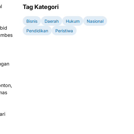
l
Tag Kategori
Bisnis
Daerah
Hukum
Nasional
abid
Pendidikan
Peristiwa
Kombes
ngan
onton,
mas
ari