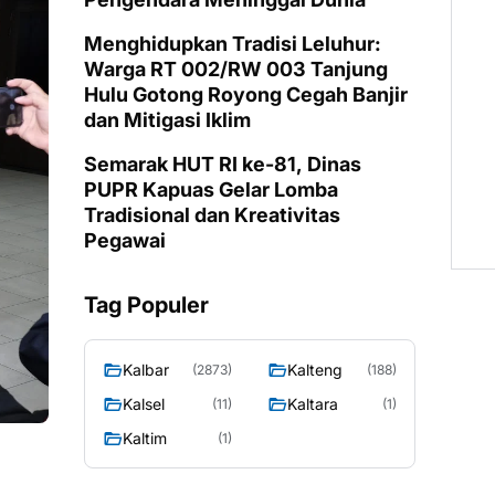
Menghidupkan Tradisi Leluhur:
Warga RT 002/RW 003 Tanjung
Hulu Gotong Royong Cegah Banjir
dan Mitigasi Iklim
Semarak HUT RI ke-81, Dinas
PUPR Kapuas Gelar Lomba
Tradisional dan Kreativitas
Pegawai
Tag Populer
Kalbar
Kalteng
(2873)
(188)
Kalsel
Kaltara
(11)
(1)
Kaltim
(1)