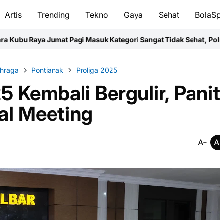
Artis
Trending
Tekno
Gaya
Sehat
BolaSp
Masuk Kategori Sangat Tidak Sehat, Polres Imbau Warga Pakai Ma
ahraga
Pontianak
Proliga 2025
5 Kembali Bergulir, Panit
al Meeting