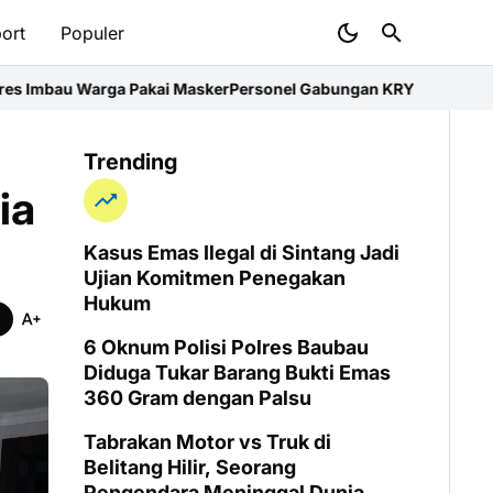
ort
Populer
sker
Personel Gabungan KRYD Polres Kubu Raya Lakukan Pendingi
Trending
ia
Kasus Emas Ilegal di Sintang Jadi
Ujian Komitmen Penegakan
Hukum
6 Oknum Polisi Polres Baubau
Diduga Tukar Barang Bukti Emas
360 Gram dengan Palsu
Tabrakan Motor vs Truk di
Belitang Hilir, Seorang
Pengendara Meninggal Dunia