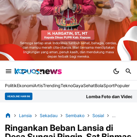
Politik
Ekonomi
Artis
Trending
Tekno
Gaya
Sehat
BolaSport
Populer
Lomba Foto dan Video HUT Kubu Raya, Mitra J
HEADLINE HARI INI
Lansia
Sekadau
Sembako
Sosial
Sungai Ring
Ringankan Beban Lansia di
Desa Sungai Ringin, Sat Binmas