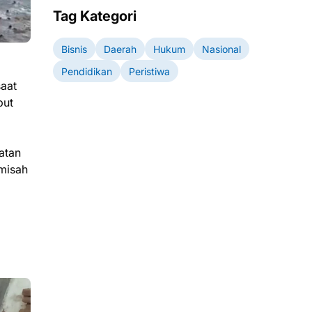
Tag Kategori
Bisnis
Daerah
Hukum
Nasional
Pendidikan
Peristiwa
saat
but
atan
emisah