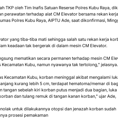
ah TKP oleh Tim Inafis Satuan Reserse Polres Kubu Raya, dik
n perawatan terhadap alat CM Elevator bersama rekan kerj
humas Polres Kubu Raya, AIPTU Ade, saat dikonfirmasi, Ming
tor yang tiba-tiba mati sehingga salah satu rekan kerja kor
lam keadaan tak bergerak di dalam mesin CM Elevator.
angsung mematikan secara permanen terhadap mesin CM Elev
Kecamatan Kubu, namun nyawanya tak tertolong," jelasnya.
smas Kecamatan Kubu, korban meninggal akibat mengalami luk
epanjang kurang lebih 5 cm, terdapat hematoma/memar di ba
an tangan sebelah kiri korban putus menjadi dua bagian, luka
 korban dan tulang remuk di tangan kanan korban," ujar Ade,
nolak untuk dilakukannya otopsi dan jenazah korban sudah
annya prosesi pemakaman