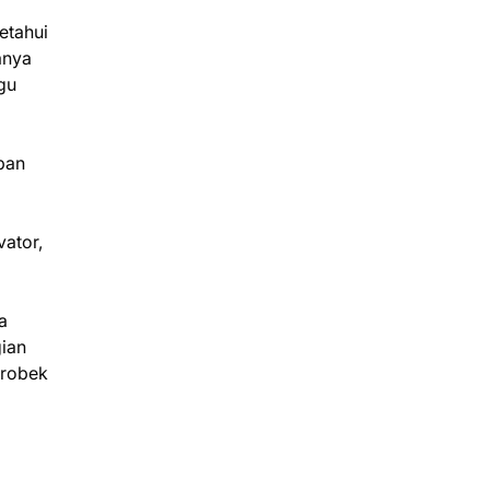
etahui
anya
gu
ban
ator,
a
gian
 robek