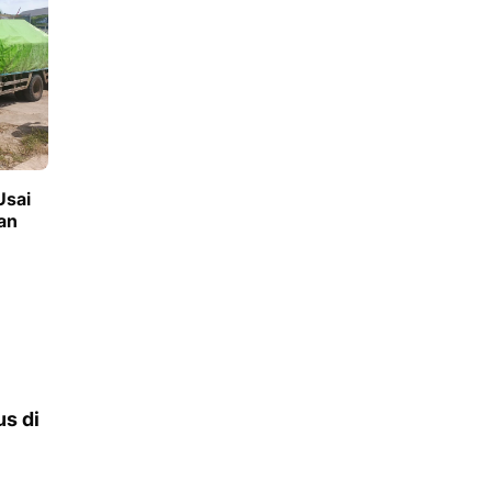
Usai
an
us di