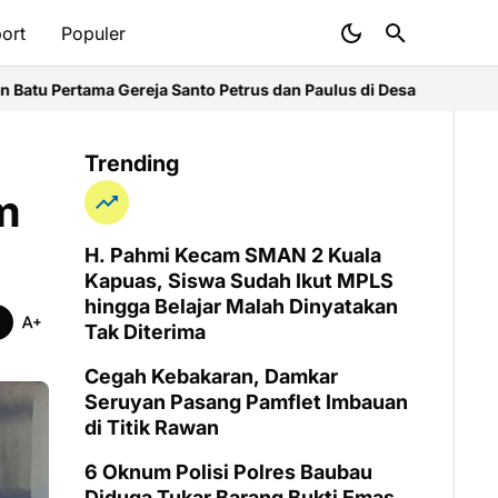
ort
Populer
to Petrus dan Paulus di Desa Kapur
Kasus Emas Ilegal di Sintang
Trending
m
H. Pahmi Kecam SMAN 2 Kuala
Kapuas, Siswa Sudah Ikut MPLS
hingga Belajar Malah Dinyatakan
Tak Diterima
Cegah Kebakaran, Damkar
Seruyan Pasang Pamflet Imbauan
di Titik Rawan
6 Oknum Polisi Polres Baubau
Diduga Tukar Barang Bukti Emas