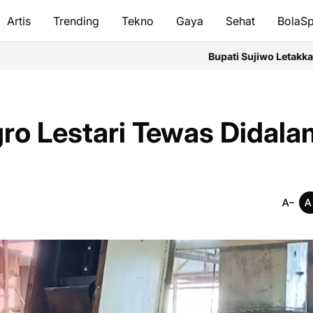
Artis
Trending
Tekno
Gaya
Sehat
BolaSp
Bupati Sujiwo Letakkan Batu Pertama Gereja San
gro Lestari Tewas Didala