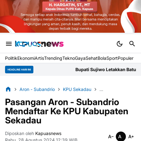
Politik
Ekonomi
Artis
Trending
Tekno
Gaya
Sehat
BolaSport
Populer
Bupati Sujiwo Letakkan Batu Pertama Gereja
HEADLINE HARI INI
Aron - Subandrio
KPU Sekadau
Pemkab Sekadau
Pasangan Aron - Subandrio
Mendaftar Ke KPU Kabupaten
Sekadau
Diposkan oleh
Kapuasnews
Rabu, 28 Agustus 2024 12:39 WIB