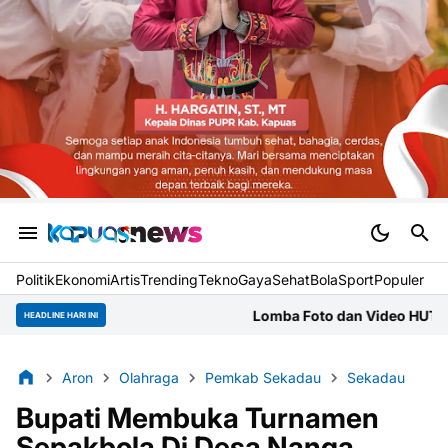
Politik
Ekonomi
Artis
Trending
Tekno
Gaya
Sehat
BolaSport
Populer
Lomba Foto dan Video HUT Kubu Raya, Mitra Jurnal
HEADLINE HARI INI
Aron
Olahraga
Pemkab Sekadau
Sekadau
Bupati Membuka Turnamen
Sepakbola Di Desa Nanga