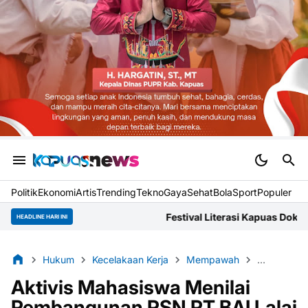
Politik
Ekonomi
Artis
Trending
Tekno
Gaya
Sehat
BolaSport
Populer
Festival Literasi Kapuas Dokumentasikan Narasi Lokal 
HEADLINE HARI INI
Hukum
Kecelakaan Kerja
Mempawah
Peristiwa
Aktivis Mahasiswa Menilai
Pembangunan PSN PT BAI Lalai