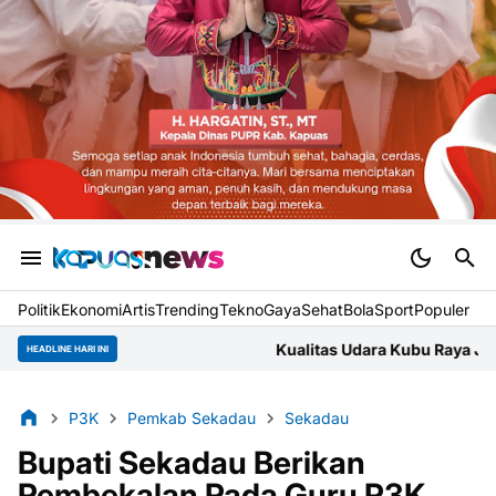
Politik
Ekonomi
Artis
Trending
Tekno
Gaya
Sehat
BolaSport
Populer
Kualitas Udara Kubu Raya Jumat Pagi Masuk Kategor
HEADLINE HARI INI
P3K
Pemkab Sekadau
Sekadau
Bupati Sekadau Berikan
Pembekalan Pada Guru P3K