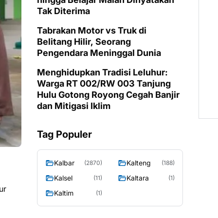
Tak Diterima
Tabrakan Motor vs Truk di
Belitang Hilir, Seorang
Pengendara Meninggal Dunia
Menghidupkan Tradisi Leluhur:
Warga RT 002/RW 003 Tanjung
Hulu Gotong Royong Cegah Banjir
dan Mitigasi Iklim
Tag Populer
Kalbar
Kalteng
(2870)
(188)
i
Kalsel
Kaltara
(11)
(1)
ur
Kaltim
(1)