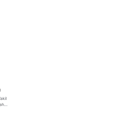
u
akil
ah
an dan