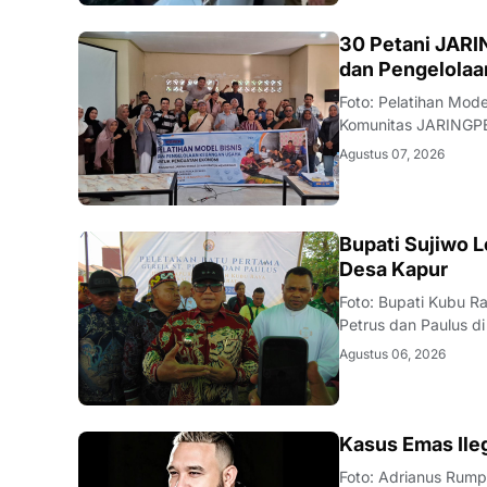
BISNIS
30 Petani JAR
dan Pengelola
Foto: Pelatihan Mod
Komunitas JARING
komoditas dampinga
Agustus 07, 2026
Model Bisnis dan P
DAERAH
Bupati Sujiwo L
Desa Kapur
Foto: Bupati Kubu Ra
Petrus dan Paulus d
melakukan peletakan
Agustus 06, 2026
Desa Kapur, Kecama
KALBAR
Kasus Emas Ile
Foto: Adrianus Rum