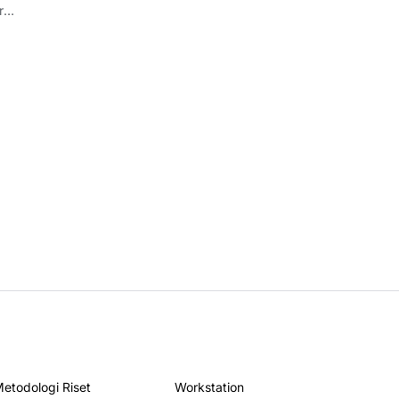
r
 di
etodologi Riset
Workstation