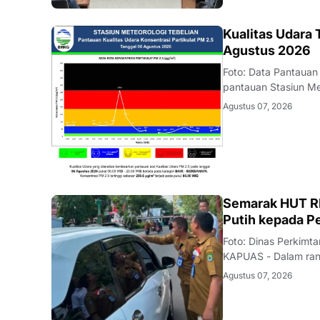
KALBAR
Kualitas Udara
Agustus 2026
Foto: Data Pantauan
pantauan Stasiun Me
Agustus 2026 terpa
Agustus 07, 2026
konsentrasi partikul
DAERAH
Semarak HUT RI
Putih kepada P
Foto: Dinas Perkim
KAPUAS - Dalam ran
Indonesia, Dinas P
Agustus 07, 2026
Kapuas menggelar a