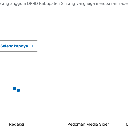
orang anggota DPRD Kabupaten Sintang yang juga merupakan kade
sial AI diamankan tim gabungan Polda Kalimantan Barat dalam operasi
 Sekadau–Sintang, Desa Mu
Selengkapnya
Redaksi
Pedoman Media Siber
M