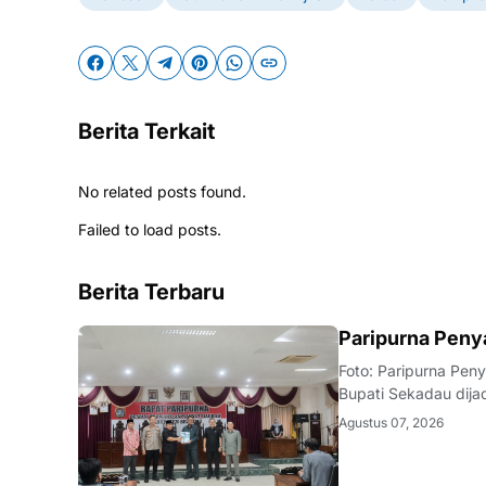
Berita Terkait
No related posts found.
Failed to load posts.
Berita Terbaru
DAERAH
Paripurna Pen
Foto: Paripurna Pe
Bupati Sekadau dija
DPRD Kabupaten Se
Agustus 07, 2026
Prioritas Plafon A