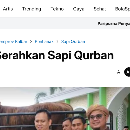
Artis
Trending
Tekno
Gaya
Sehat
BolaSp
Paripurna Penyampaian Nota P
emprov Kalbar
Pontianak
Sapi Qurban
Serahkan Sapi Qurban