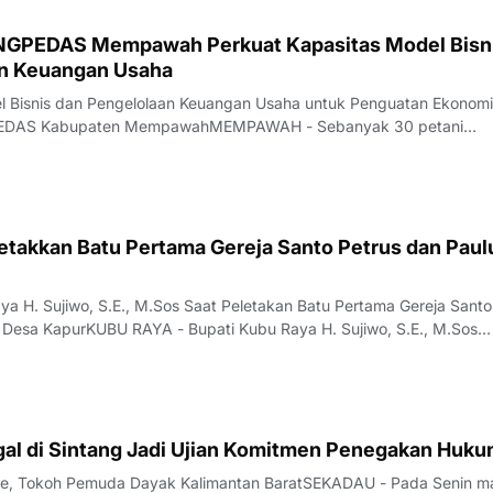
INGPEDAS Mempawah Perkuat Kapasitas Model Bisn
an Keuangan Usaha
el Bisnis dan Pengelolaan Keuangan Usaha untuk Penguatan Ekonomi
PEDAS Kabupaten MempawahMEMPAWAH - Sebanyak 30 petani
n Gemawan dari 15 desa di Kabupaten Mempawah mengikuti "Pelat
engelolaan Keuangan Usaha untuk Penguatan Ek
etakkan Batu Pertama Gereja Santo Petrus dan Paul
ya H. Sujiwo, S.E., M.Sos Saat Peletakan Batu Pertama Gereja Santo
i Desa KapurKUBU RAYA - Bupati Kubu Raya H. Sujiwo, S.E., M.Sos
 batu pertama pembangunan Gereja Katolik Santo Petrus dan Paulu
tan Sungai Raya, Kabupate
gal di Sintang Jadi Ujian Komitmen Penegakan Huk
pe, Tokoh Pemuda Dayak Kalimantan BaratSEKADAU - Pada Senin m