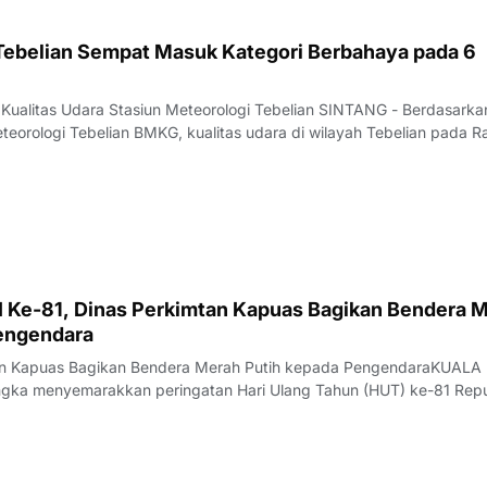
 Tebelian Sempat Masuk Kategori Berbahaya pada 6
 Kualitas Udara Stasiun Meteorologi Tebelian SINTANG - Berdasarka
teorologi Tebelian BMKG, kualitas udara di wilayah Tebelian pada R
ntau berada pada kategori BAIK hingga BERBAHAYA.Data pantauan
at PM 2.5 periode puku
 Ke-81, Dinas Perkimtan Kapuas Bagikan Bendera 
engendara
tan Kapuas Bagikan Bendera Merah Putih kepada PengendaraKUALA
gka menyemarakkan peringatan Hari Ulang Tahun (HUT) ke-81 Repu
erumahan, Kawasan Permukiman, dan Pertanahan (Disperkimtan) Kab
ksi sosial dengan membagikan