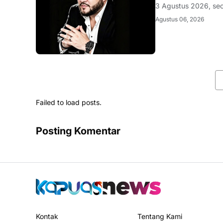
3 Agustus 2026, se
Partai Golkar berini
Agustus 06, 2026
wilayah Jalan Raya
Failed to load posts.
Posting Komentar
Kontak
Tentang Kami