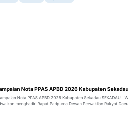
yampaian Nota PPAS APBD 2026 Kabupaten Sekada
nyampaian Nota PPAS APBD 2026 Kabupaten Sekadau SEKADAU - W
dwalkan menghadiri Rapat Paripurna Dewan Perwakilan Rakyat Daer
kadau dengan agenda penyampaian Nota Kebijakan Umum Anggar
nggaran Sementara (KUA-PPAS) APBD