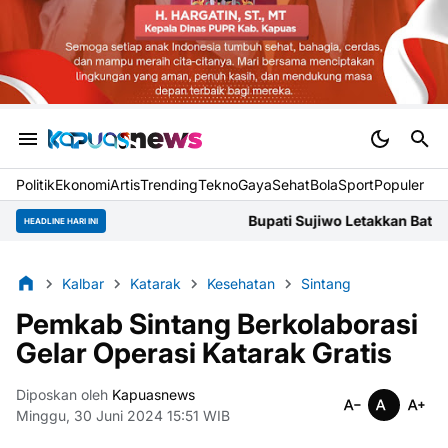
Politik
Ekonomi
Artis
Trending
Tekno
Gaya
Sehat
BolaSport
Populer
Bupati Sujiwo Letakkan Batu Pertama Gereja
HEADLINE HARI INI
Kalbar
Katarak
Kesehatan
Sintang
Pemkab Sintang Berkolaborasi
Gelar Operasi Katarak Gratis
Diposkan oleh
Kapuasnews
Minggu, 30 Juni 2024 15:51 WIB