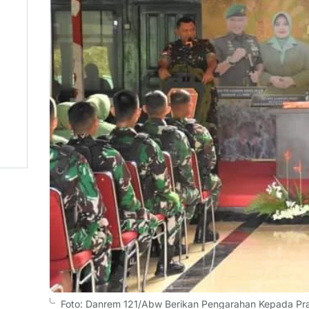
Foto: Danrem 121/Abw Berikan Pengarahan Kepada Praj