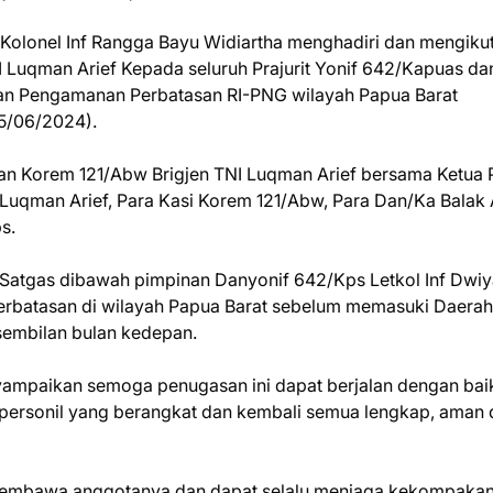
olonel Inf Rangga Bayu Widiartha menghadiri dan mengikut
uqman Arief Kepada seluruh Prajurit Yonif 642/Kapuas dan
an Pengamanan Perbatasan RI-PNG wilayah Papua Barat
15/06/2024).
an Korem 121/Abw Brigjen TNI Luqman Arief bersama Ketua P
Luqman Arief, Para Kasi Korem 121/Abw, Para Dan/Ka Balak 
s.
l Satgas dibawah pimpinan Danyonif 642/Kps Letkol Inf Dwi
rbatasan di wilayah Papua Barat sebelum memasuki Daerah
embilan bulan kedepan.
mpaikan semoga penugasan ini dapat berjalan dengan bai
p personil yang berangkat dan kembali semua lengkap, aman
 membawa anggotanya dan dapat selalu menjaga kekompaka