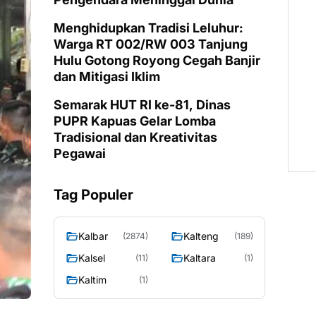
Menghidupkan Tradisi Leluhur:
Warga RT 002/RW 003 Tanjung
Hulu Gotong Royong Cegah Banjir
dan Mitigasi Iklim
Semarak HUT RI ke-81, Dinas
PUPR Kapuas Gelar Lomba
Tradisional dan Kreativitas
Pegawai
Tag Populer
Kalbar
Kalteng
(2874)
(189)
Kalsel
Kaltara
(11)
(1)
Kaltim
(1)