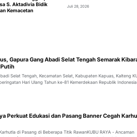
a S. Aktadivia Bidik
Juli 28, 2026
dan Kemacetan
tus, Gapura Gang Abadi Selat Tengah Semarak Kibar
Putih
Abadi Selat Tengah, Kecamatan Selat, Kabupaten Kapuas, Kalteng 
ringatan Hari Ulang Tahun ke-81 Kemerdekaan Republik Indonesia
 Selat Tengah, Kecamatan Selat, Kabupaten Kapuas. Warga RT 21/R
empercantik lingkung
ya Perkuat Edukasi dan Pasang Banner Cegah Karhut
 Karhutla di Pasang di Beberapa Titik RawanKUBU RAYA - Ancaman