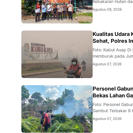
Kebakaran Hutan dan
pemantauan aplikasi 
Agustus 08, 2026
Kecamatan Sungai R
KALBAR
Kualitas Udara
Sehat, Polres 
Foto: Kabut Asap Di
memburuk pada Juma
Klimatologi, dan Geo
Agustus 07, 2026
Particulate Matter 
KALBAR
Personel Gabun
Bekas Lahan Ga
Foto: Personel Gab
Gambut Terbakar 9 
yang menghitam di J
Agustus 07, 2026
(6/8/2026). Kobaran