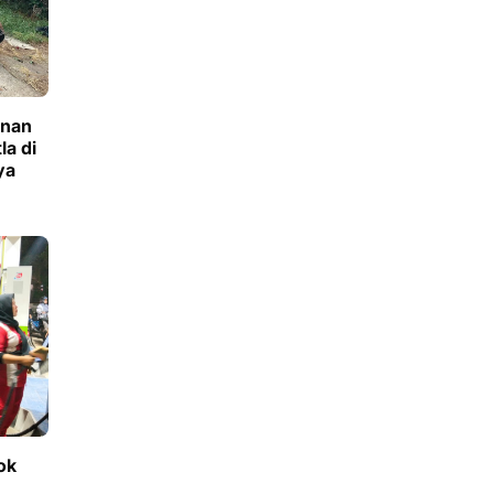
inan
a di
ya
ok