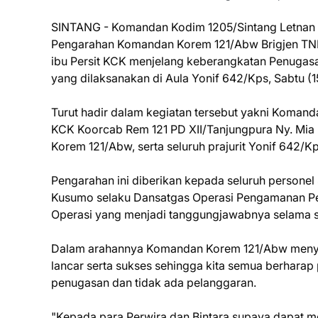
SINTANG - Komandan Kodim 1205/Sintang Letnan K
Pengarahan Komandan Korem 121/Abw Brigjen TNI L
ibu Persit KCK menjelang keberangkatan Penugas
yang dilaksanakan di Aula Yonif 642/Kps, Sabtu (
Turut hadir dalam kegiatan tersebut yakni Komand
KCK Koorcab Rem 121 PD XII/Tanjungpura Ny. Mia 
Korem 121/Abw, serta seluruh prajurit Yonif 642/Kp
Pengarahan ini diberikan kepada seluruh persone
Kusumo selaku Dansatgas Operasi Pengamanan Pe
Operasi yang menjadi tanggungjawabnya selama s
Dalam arahannya Komandan Korem 121/Abw menya
lancar serta sukses sehingga kita semua berhara
penugasan dan tidak ada pelanggaran.
"Kepada para Perwira dan Bintara supaya dapat