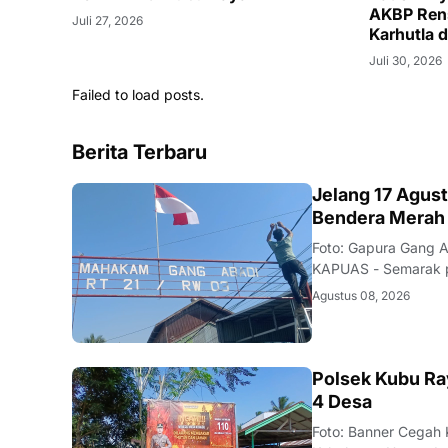
AKBP Rens
Juli 27, 2026
Karhutla 
Juli 30, 2026
Failed to load posts.
Berita Terbaru
DAERAH
Jelang 17 Agus
Bendera Merah 
Foto: Gapura Gang 
KAPUAS - Semarak pe
terasa di Kelurahan
Agustus 08, 2026
bergotong royong m
KALBAR
Polsek Kubu Ra
4 Desa
Foto: Banner Cegah