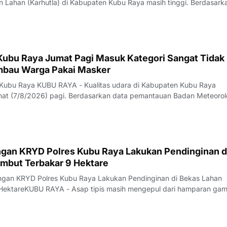
 Lahan (Karhutla) di Kabupaten Kubu Raya masih tinggi. Berdasark
Lancang Kuning, puluhan titik panas terdeteksi di sejumlah wilayah.
aya tercatat sebagai kawasa
 Kubu Raya Jumat Pagi Masuk Kategori Sangat Tidak
Imbau Warga Pakai Masker
 Kubu Raya KUBU RAYA - Kualitas udara di Kabupaten Kubu Raya
t (7/8/2026) pagi. Berdasarkan data pemantauan Badan Meteorol
fisika (BMKG) yang diakses sekitar pukul 07.00 WIB, konsentrasi
(PM2,5) tercatat mencapai 154,3 m
gan KRYD Polres Kubu Raya Lakukan Pendinginan d
mbut Terbakar 9 Hektare
ungan KRYD Polres Kubu Raya Lakukan Pendinginan di Bekas Lahan
HektareKUBU RAYA - Asap tipis masih mengepul dari hamparan ga
alan Rasau Jaya, Desa Kuala Dua, Kecamatan Sungai Raya, Kamis
 api yang sebelumnya melahap sekita