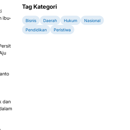
Tag Kategori
i
 ibu-
Bisnis
Daerah
Hukum
Nasional
Pendidikan
Peristiwa
ersit
Aju
yanto
k dan
 dalam
n