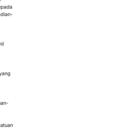
kepada
adian-
il
 yang
han-
Satuan