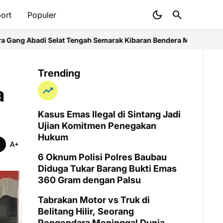
ort
Populer
gah Semarak Kibaran Bendera Merah Putih
Polsek Kubu Raya Perku
Trending
a
Kasus Emas Ilegal di Sintang Jadi
Ujian Komitmen Penegakan
Hukum
6 Oknum Polisi Polres Baubau
Diduga Tukar Barang Bukti Emas
360 Gram dengan Palsu
Tabrakan Motor vs Truk di
Belitang Hilir, Seorang
Pengendara Meninggal Dunia