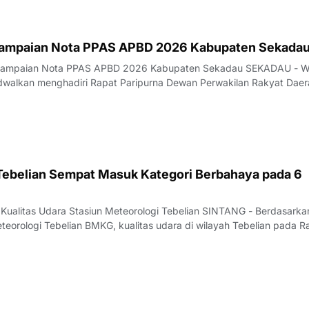
yampaian Nota PPAS APBD 2026 Kabupaten Sekada
nyampaian Nota PPAS APBD 2026 Kabupaten Sekadau SEKADAU - W
dwalkan menghadiri Rapat Paripurna Dewan Perwakilan Rakyat Daer
kadau dengan agenda penyampaian Nota Kebijakan Umum Anggar
nggaran Sementara (KUA-PPAS) APBD
 Tebelian Sempat Masuk Kategori Berbahaya pada 6
 Kualitas Udara Stasiun Meteorologi Tebelian SINTANG - Berdasarka
teorologi Tebelian BMKG, kualitas udara di wilayah Tebelian pada R
ntau berada pada kategori BAIK hingga BERBAHAYA.Data pantauan
at PM 2.5 periode puku