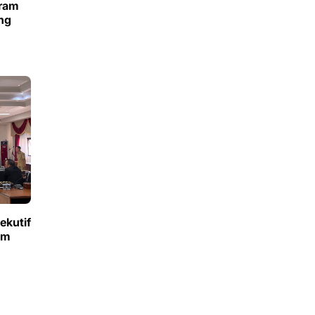
Gram
ng
ekutif
um