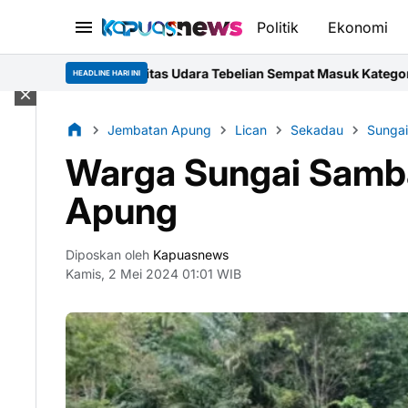
Politik
Ekonomi
itas Udara Tebelian Sempat Masuk Kategori Berbahaya pada 6 Ag
HEADLINE HARI INI
Jembatan Apung
Lican
Sekadau
Sunga
Warga Sungai Samb
Apung
Diposkan oleh
Kapuasnews
Kamis, 2 Mei 2024 01:01 WIB