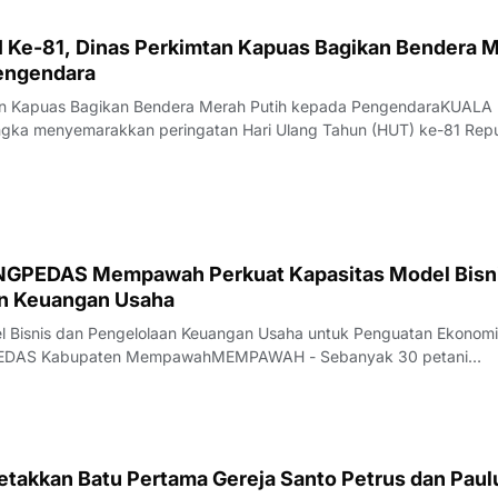
 Ke-81, Dinas Perkimtan Kapuas Bagikan Bendera 
engendara
tan Kapuas Bagikan Bendera Merah Putih kepada PengendaraKUALA
gka menyemarakkan peringatan Hari Ulang Tahun (HUT) ke-81 Repu
erumahan, Kawasan Permukiman, dan Pertanahan (Disperkimtan) Kab
ksi sosial dengan membagikan
INGPEDAS Mempawah Perkuat Kapasitas Model Bisn
an Keuangan Usaha
el Bisnis dan Pengelolaan Keuangan Usaha untuk Penguatan Ekonomi
PEDAS Kabupaten MempawahMEMPAWAH - Sebanyak 30 petani
n Gemawan dari 15 desa di Kabupaten Mempawah mengikuti "Pelat
engelolaan Keuangan Usaha untuk Penguatan Ek
etakkan Batu Pertama Gereja Santo Petrus dan Paul