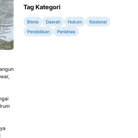
Tag Kategori
Bisnis
Daerah
Hukum
Nasional
Pendidikan
Peristiwa
bangun
war,
ngai
 drum
nya
i