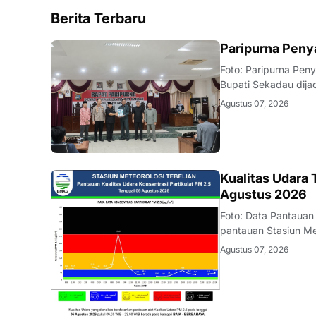
Berita Terbaru
DAERAH
Paripurna Pen
Foto: Paripurna Pe
Bupati Sekadau dija
DPRD Kabupaten Se
Agustus 07, 2026
Prioritas Plafon A
KALBAR
Kualitas Udara
Agustus 2026
Foto: Data Pantauan
pantauan Stasiun Me
Agustus 2026 terpa
Agustus 07, 2026
konsentrasi partikul