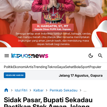
Politik
Ekonomi
Artis
Trending
Tekno
Gaya
Sehat
BolaSport
Populer
Jelang 17 Agustus, Gapura Gang Abadi Selat Tengah
HEADLINE HARI INI
Idul Fitri
Kalbar
Pemkab Sekadau
Sekadau
S
Sidak Pasar, Bupati Sekadau
Pastikan Stok Aman Jelang