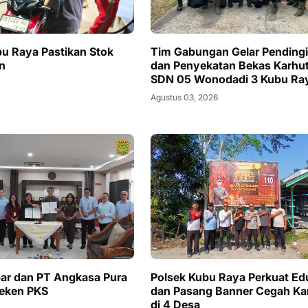
bu Raya Pastikan Stok
Tim Gabungan Gelar Pending
n
dan Penyekatan Bekas Karhutl
SDN 05 Wonodadi 3 Kubu Ra
Agustus 03, 2026
lbar dan PT Angkasa Pura
Polsek Kubu Raya Perkuat Ed
Teken PKS
dan Pasang Banner Cegah Ka
di 4 Desa