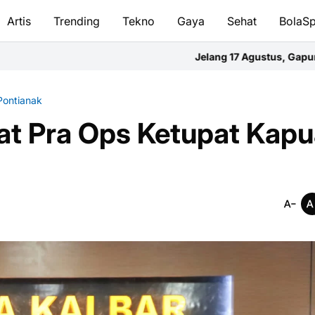
Artis
Trending
Tekno
Gaya
Sehat
BolaSp
Jelang 17 Agustus, Gapura Gang Abadi Selat T
Pontianak
Lat Pra Ops Ketupat Kap