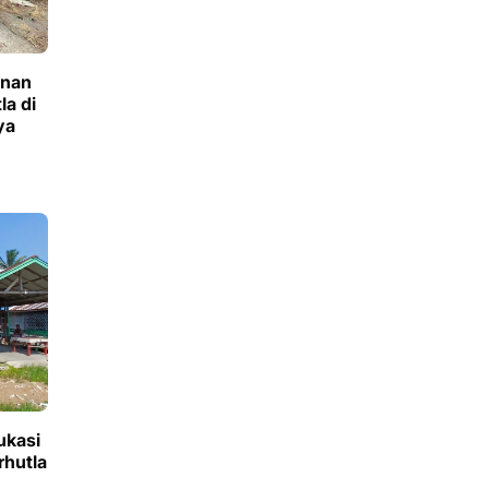
inan
a di
ya
ukasi
rhutla