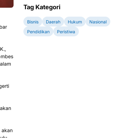
Tag Kategori
Bisnis
Daerah
Hukum
Nasional
bar
Pendidikan
Peristiwa
K.,
Kombes
dalam
erti
nakan
g akan
julu