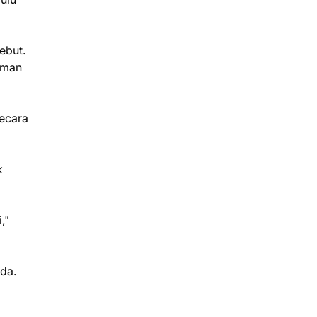
ebut.
aman
secara
k
,"
da.