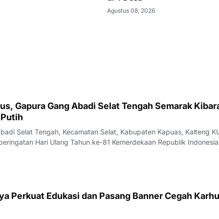
Agustus 08, 2026
tus, Gapura Gang Abadi Selat Tengah Semarak Kibar
Putih
Abadi Selat Tengah, Kecamatan Selat, Kabupaten Kapuas, Kalteng 
ringatan Hari Ulang Tahun ke-81 Kemerdekaan Republik Indonesia
 Selat Tengah, Kecamatan Selat, Kabupaten Kapuas. Warga RT 21/R
empercantik lingkung
ya Perkuat Edukasi dan Pasang Banner Cegah Karhut