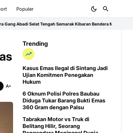
ort
Populer
engah Semarak Kibaran Bendera Merah Putih
Polsek Kubu Raya Perk
Trending
uas
Kasus Emas Ilegal di Sintang Jadi
Ujian Komitmen Penegakan
Hukum
6 Oknum Polisi Polres Baubau
Diduga Tukar Barang Bukti Emas
360 Gram dengan Palsu
Tabrakan Motor vs Truk di
Belitang Hilir, Seorang
Pengendara Meninggal Dunia