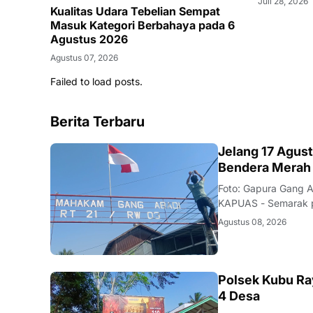
Juli 28, 2026
Kualitas Udara Tebelian Sempat
Masuk Kategori Berbahaya pada 6
Agustus 2026
Agustus 07, 2026
Failed to load posts.
Berita Terbaru
DAERAH
Jelang 17 Agus
Bendera Merah 
Foto: Gapura Gang 
KAPUAS - Semarak pe
terasa di Kelurahan
Agustus 08, 2026
bergotong royong m
KALBAR
Polsek Kubu Ra
4 Desa