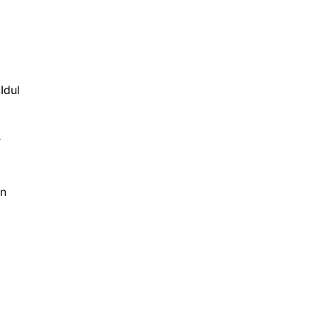
Idul
r
an
i