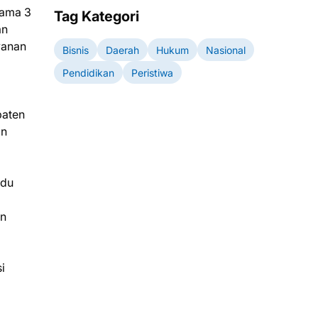
lama 3
Tag Kategori
an
yanan
Bisnis
Daerah
Hukum
Nasional
Pendidikan
Peristiwa
paten
an
ndu
an
i