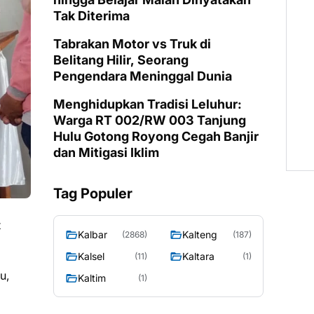
Tak Diterima
Tabrakan Motor vs Truk di
Belitang Hilir, Seorang
Pengendara Meninggal Dunia
Menghidupkan Tradisi Leluhur:
Warga RT 002/RW 003 Tanjung
Hulu Gotong Royong Cegah Banjir
dan Mitigasi Iklim
Tag Populer
t
Kalbar
Kalteng
(2868)
(187)
Kalsel
Kaltara
(11)
(1)
u,
Kaltim
(1)