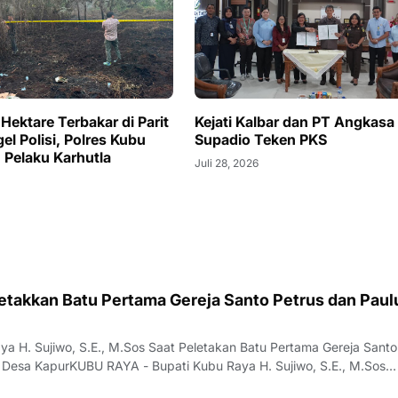
Hektare Terbakar di Parit
Kejati Kalbar dan PT Angkasa
el Polisi, Polres Kubu
Supadio Teken PKS
 Pelaku Karhutla
Juli 28, 2026
etakkan Batu Pertama Gereja Santo Petrus dan Paul
ya H. Sujiwo, S.E., M.Sos Saat Peletakan Batu Pertama Gereja Santo
i Desa KapurKUBU RAYA - Bupati Kubu Raya H. Sujiwo, S.E., M.Sos
 batu pertama pembangunan Gereja Katolik Santo Petrus dan Paulu