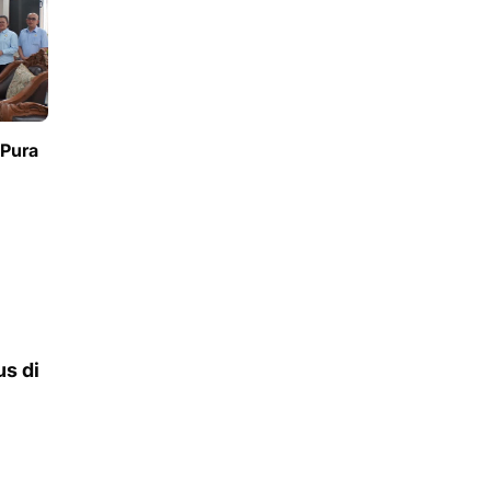
 Pura
us di
s di