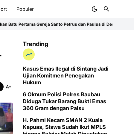
ort
Populer
reja Santo Petrus dan Paulus di Desa Kapur
Kasus Emas Ilegal di
Trending
r
Kasus Emas Ilegal di Sintang Jadi
Ujian Komitmen Penegakan
Hukum
6 Oknum Polisi Polres Baubau
Diduga Tukar Barang Bukti Emas
360 Gram dengan Palsu
H. Pahmi Kecam SMAN 2 Kuala
Kapuas, Siswa Sudah Ikut MPLS
hingga Belajar Malah Dinyatakan