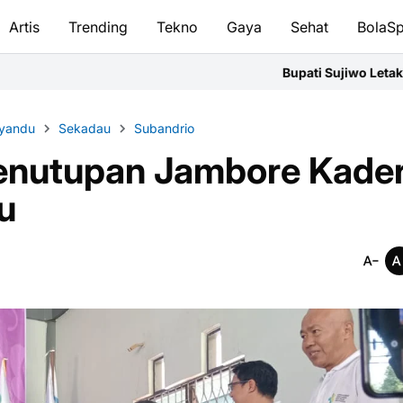
Artis
Trending
Tekno
Gaya
Sehat
BolaSp
Bupati Sujiwo Letakkan Batu Pertama Ge
yandu
Sekadau
Subandrio
enutupan Jambore Kade
u