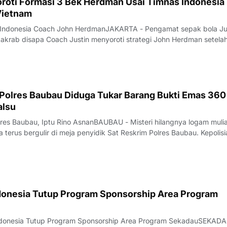
oroti Formasi 3 Bek Herdman Usai Timnas Indonesia
Vietnam
as Indonesia Coach John HerdmanJAKARTA - Pengamat sepak bola Ju
akrab disapa Coach Justin menyoroti strategi John Herdman setela
ngalami kekalahan telak 0-3 dari Vietnam pada lanjutan Grup A Pia
diri, pada Senin
 Polres Baubau Diduga Tukar Barang Bukti Emas 360
alsu
lres Baubau, Iptu Rino AsnanBAUBAU - Misteri hilangnya logam mulia
terus bergulir di meja penyidik Sat Reskrim Polres Baubau. Kepolisia
tik terang pelaku.Sebanyak enam oknum polisi Satuan Reserse Krimin
Bauba
donesia Tutup Program Sponsorship Area Program
Indonesia Tutup Program Sponsorship Area Program SekadauSEKADA