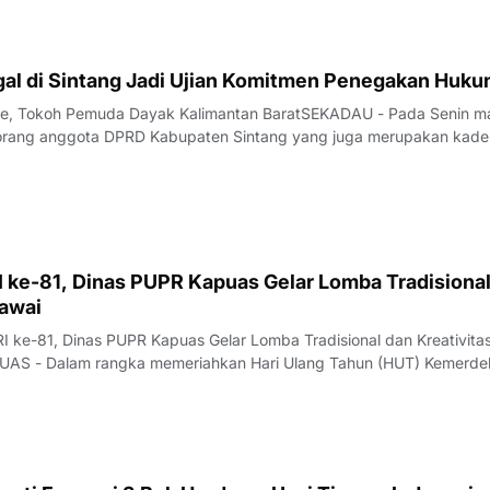
tan Sungai Raya, Kabupate
gal di Sintang Jadi Ujian Komitmen Penegakan Huk
pe, Tokoh Pemuda Dayak Kalimantan BaratSEKADAU - Pada Senin m
orang anggota DPRD Kabupaten Sintang yang juga merupakan kade
sial AI diamankan tim gabungan Polda Kalimantan Barat dalam operasi
 Sekadau–Sintang, Desa Mu
 ke-81, Dinas PUPR Kapuas Gelar Lomba Tradisional
gawai
I ke-81, Dinas PUPR Kapuas Gelar Lomba Tradisional dan Kreativita
AS - Dalam rangka memeriahkan Hari Ulang Tahun (HUT) Kemerde
 ke-81, Dinas Pekerjaan Umum dan Penataan Ruang (PUPR) Kabupat
lar berbagai perlombaan yang be