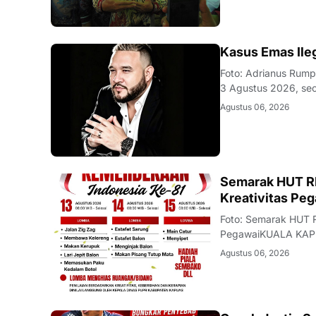
Desa Kapur, Kecama
KALBAR
Kasus Emas Ile
Foto: Adrianus Rum
3 Agustus 2026, se
Partai Golkar berini
Agustus 06, 2026
wilayah Jalan Raya
DAERAH
Semarak HUT RI
Kreativitas Pe
Foto: Semarak HUT R
PegawaiKUALA KAPU
Republik Indonesia
Agustus 06, 2026
Kapuas akan mengge