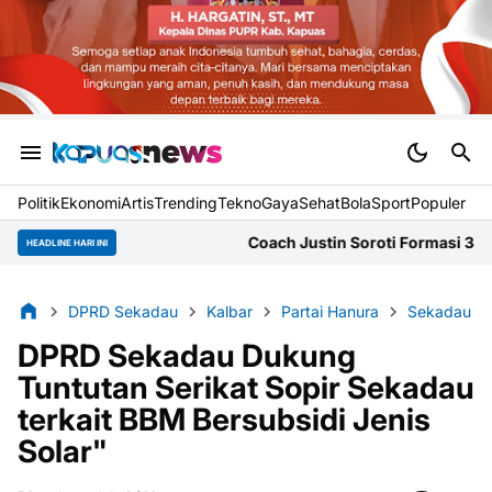
Politik
Ekonomi
Artis
Trending
Tekno
Gaya
Sehat
BolaSport
Populer
Coach Justin Soroti Formasi 3 Bek Herdman U
HEADLINE HARI INI
DPRD Sekadau
Kalbar
Partai Hanura
Sekadau
DPRD Sekadau Dukung
Tuntutan Serikat Sopir Sekadau
terkait BBM Bersubsidi Jenis
Solar"