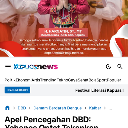
Politik
Ekonomi
Artis
Trending
Tekno
Gaya
Sehat
BolaSport
Populer
Festival Literasi Kapuas Dokumentasikan Narasi Lok
HEADLINE HARI INI
DBD
Demam Berdarah Dengue
Kalbar
Kesehatan
Apel Pencegahan DBD:
Yohanes Ontot Tekankan