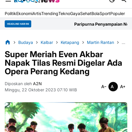
Politik
Ekonomi
Artis
Trending
Tekno
Gaya
Sehat
BolaSport
Populer
Paripurna Penyampaian Nota PPAS APBD 2026
HEADLINE HARI INI
Budaya
Kalbar
Ketapang
Martin Rantan
Pemk
Super Meriah Even Akbar
Napak Tilas Resmi Digelar Ada
Opera Perang Kedang
Diposkan oleh
A2N
Minggu, 22 Oktober 2023 07:10 WIB