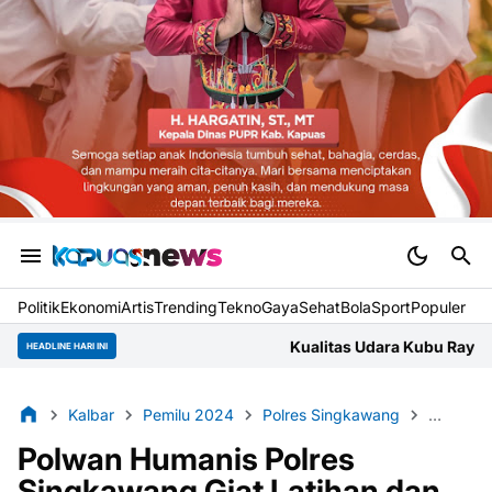
Politik
Ekonomi
Artis
Trending
Tekno
Gaya
Sehat
BolaSport
Populer
Kualitas Udara Kubu Raya Jumat Pagi Masuk Kateg
HEADLINE HARI INI
Kalbar
Pemilu 2024
Polres Singkawang
Singkaw
Polwan Humanis Polres
Singkawang Giat Latihan dan