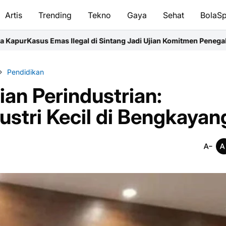
Artis
Trending
Tekno
Gaya
Sehat
BolaSp
legal di Sintang Jadi Ujian Komitmen Penegakan Hukum
Semarak H
Pendidikan
an Perindustrian:
ustri Kecil di Bengkayan