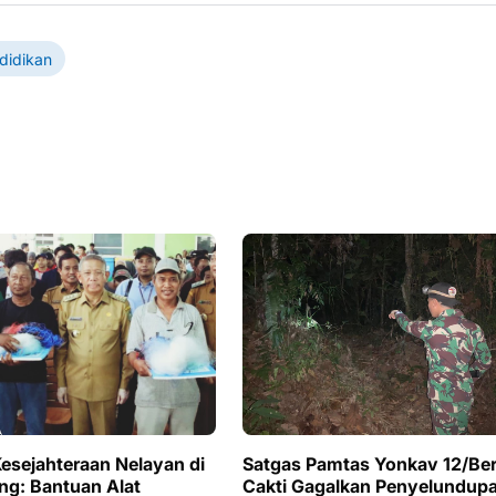
didikan
esejahteraan Nelayan di
Satgas Pamtas Yonkav 12/Be
g: Bantuan Alat
Cakti Gagalkan Penyelundup