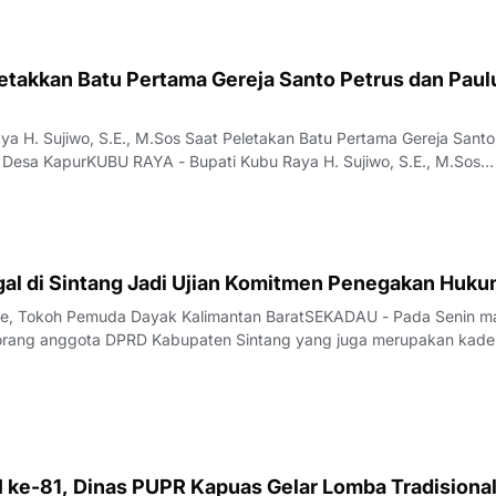
etakkan Batu Pertama Gereja Santo Petrus dan Paul
ya H. Sujiwo, S.E., M.Sos Saat Peletakan Batu Pertama Gereja Santo
i Desa KapurKUBU RAYA - Bupati Kubu Raya H. Sujiwo, S.E., M.Sos
 batu pertama pembangunan Gereja Katolik Santo Petrus dan Paulu
tan Sungai Raya, Kabupate
gal di Sintang Jadi Ujian Komitmen Penegakan Huk
pe, Tokoh Pemuda Dayak Kalimantan BaratSEKADAU - Pada Senin m
orang anggota DPRD Kabupaten Sintang yang juga merupakan kade
sial AI diamankan tim gabungan Polda Kalimantan Barat dalam operasi
 Sekadau–Sintang, Desa Mu
 ke-81, Dinas PUPR Kapuas Gelar Lomba Tradisional