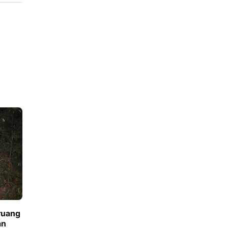
ruang
an