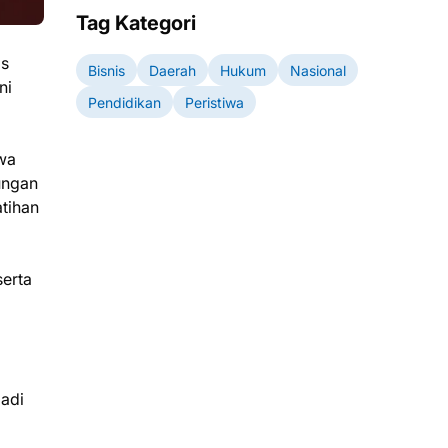
Tag Kategori
as
Bisnis
Daerah
Hukum
Nasional
ni
Pendidikan
Peristiwa
wa
ungan
atihan
serta
jadi