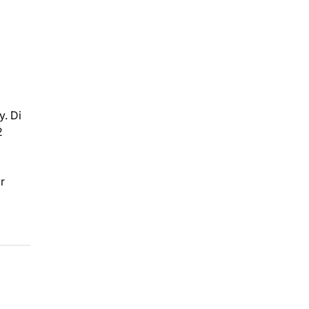
. Di
2
r