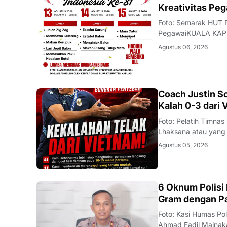
DAERAH
Kreativitas Pe
Foto: Semarak HUT R
PegawaiKUALA KAPU
Republik Indonesia
Agustus 06, 2026
Kapuas akan mengge
JAKARTA
Coach Justin S
Kalah 0-3 dari 
Foto: Pelatih Timn
Lhaksana atau yang 
Timnas Indonesia me
Agustus 05, 2026
2026 di kandang sen
BAUBAU
6 Oknum Polisi
Gram dengan P
Foto: Kasi Humas Po
Ahmad Fadil Mainaka 